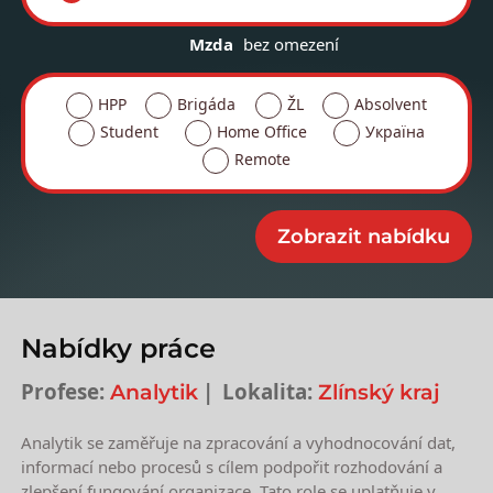
Mzda
bez omezení
HPP
Brigáda
ŽL
Absolvent
Student
Home Office
Україна
Remote
Nabídky práce
Profese:
Lokalita:
Analytik
Zlínský kraj
Analytik se zaměřuje na zpracování a vyhodnocování dat,
informací nebo procesů s cílem podpořit rozhodování a
zlepšení fungování organizace. Tato role se uplatňuje v