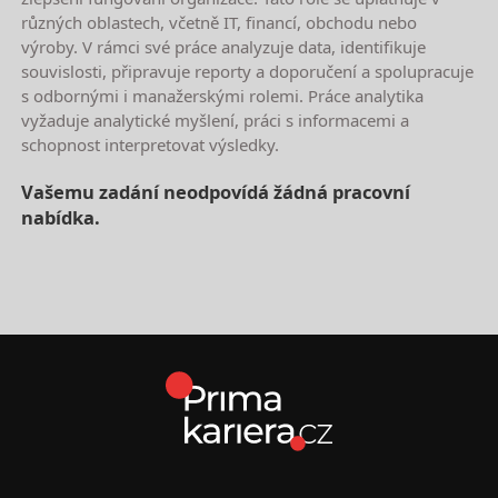
různých oblastech, včetně IT, financí, obchodu nebo
výroby. V rámci své práce analyzuje data, identifikuje
souvislosti, připravuje reporty a doporučení a spolupracuje
s odbornými i manažerskými rolemi. Práce analytika
vyžaduje analytické myšlení, práci s informacemi a
schopnost interpretovat výsledky.
Vašemu zadání neodpovídá žádná pracovní
nabídka.
Nejnovější nabídky práce