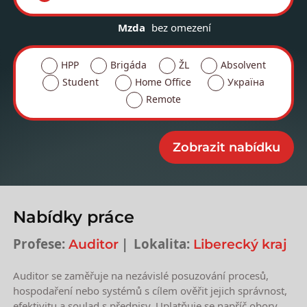
Mzda
bez omezení
HPP
Brigáda
ŽL
Absolvent
Student
Home Office
Україна
Remote
Nabídky práce
Profese:
Lokalita:
Auditor
Liberecký kraj
Auditor se zaměřuje na nezávislé posuzování procesů,
hospodaření nebo systémů s cílem ověřit jejich správnost,
efektivitu a soulad s předpisy. Uplatňuje se napříč obory,