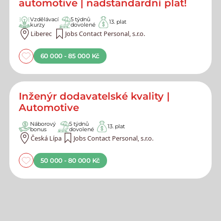
automotive | nadstandardní plat!
Vzdělávací
5 týdnů
13. plat
kurzy
dovolené
Liberec
Jobs Contact Personal, s.r.o.
60 000 - 85 000 Kč
Inženýr dodavatelské kvality |
Automotive
Náborový
5 týdnů
13. plat
bonus
dovolené
Česká Lípa
Jobs Contact Personal, s.r.o.
50 000 - 80 000 Kč