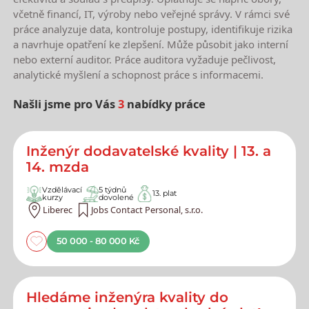
včetně financí, IT, výroby nebo veřejné správy. V rámci své
práce analyzuje data, kontroluje postupy, identifikuje rizika
a navrhuje opatření ke zlepšení. Může působit jako interní
nebo externí auditor. Práce auditora vyžaduje pečlivost,
analytické myšlení a schopnost práce s informacemi.
Našli jsme pro Vás
3
nabídky práce
Nejnovější nabídky práce
Inženýr dodavatelské kvality | 13. a
14. mzda
Vzdělávací
5 týdnů
13. plat
kurzy
dovolené
Liberec
Jobs Contact Personal, s.r.o.
50 000 - 80 000 Kč
Hledáme inženýra kvality do