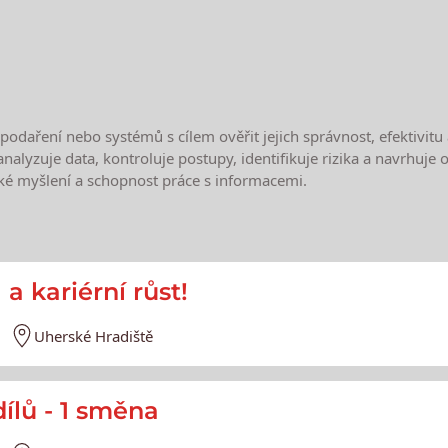
daření nebo systémů s cílem ověřit jejich správnost, efektivitu 
analyzuje data, kontroluje postupy, identifikuje rizika a navrhuje
ické myšlení a schopnost práce s informacemi.
e
 a kariérní růst!
Uherské Hradiště
ílů - 1 směna