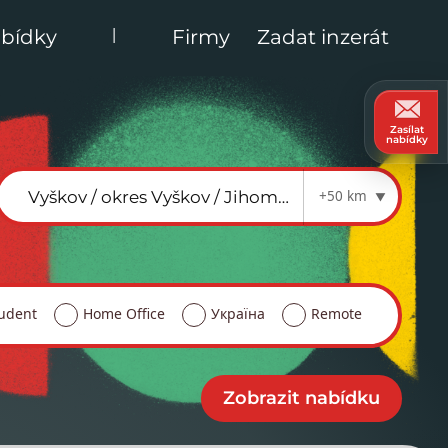
|
bídky
Firmy
Zadat inzerát
Zasílat
nabídky
+50 km
udent
Home Office
Україна
Remote