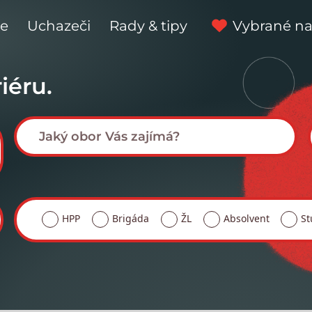
ce
Uchazeči
Rady & tipy
Vybrané na
iéru.
HPP
Brigáda
ŽL
Absolvent
St