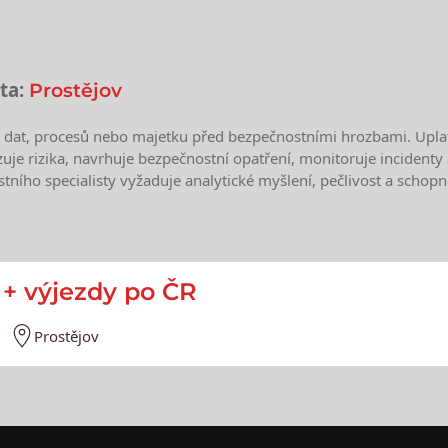
ta:
Prostějov
dat, procesů nebo majetku před bezpečnostními hrozbami. Uplatňu
lyzuje rizika, navrhuje bezpečnostní opatření, monitoruje incident
tního specialisty vyžaduje analytické myšlení, pečlivost a schopn
e
 + výjezdy po ČR
Prostějov