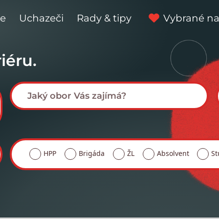
ce
Uchazeči
Rady & tipy
Vybrané na
iéru.
HPP
Brigáda
ŽL
Absolvent
St