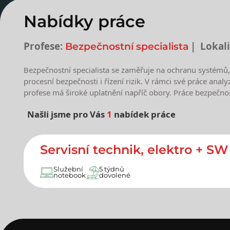
Nabídky práce
Profese:
Lokali
Bezpečnostní specialista
Bezpečnostní specialista se zaměřuje na ochranu systémů, 
procesní bezpečnosti i řízení rizik. V rámci své práce ana
profese má široké uplatnění napříč obory. Práce bezpečnos
Našli jsme pro Vás
1
nabídek práce
Nejnovější nabídky prác
Servisní technik, elektro + SW
Služební
5 týdnů
notebook
dovolené