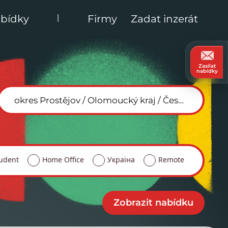
|
bídky
Firmy
Zadat inzerát
Zasílat
nabídky
udent
Home Office
Україна
Remote