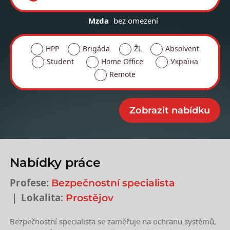
Mzda
bez omezení
HPP
Brigáda
ŽL
Absolvent
Student
Home Office
Україна
Remote
Nabídky práce
Profese:
Bezpečnostní specialista
Lokalita:
Prostějov
Bezpečnostní specialista se zaměřuje na ochranu systémů,