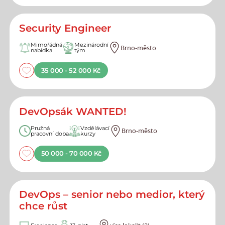
Security Engineer
Mimořádná
Mezinárodní
Brno-město
nabídka
tým
35 000 - 52 000 Kč
DevOpsák WANTED!
Pružná
Vzdělávací
Brno-město
pracovní doba
kurzy
50 000 - 70 000 Kč
DevOps – senior nebo medior, který
chce růst