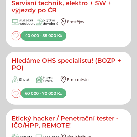
Servisní technik, elektro + SW +
výjezdy po ČR
Služební
5 týdnů
Prostějov
notebook
dovolené
40 000 - 55 000 Kč
Hledáme OHS specialistu! (BOZP +
PO)
Home
Brno-město
13. plat
Office
60 000 - 70 000 Kč
Etický hacker / Penetrační tester -
IČO/HPP, REMOTE!