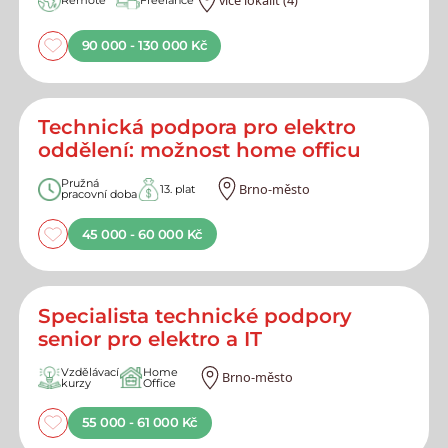
více lokalit (4)
Remote
Freelance
90 000 - 130 000 Kč
Technická podpora pro elektro
oddělení: možnost home officu
Pružná
Brno-město
13. plat
pracovní doba
45 000 - 60 000 Kč
Specialista technické podpory
senior pro elektro a IT
Vzdělávací
Home
Brno-město
kurzy
Office
55 000 - 61 000 Kč