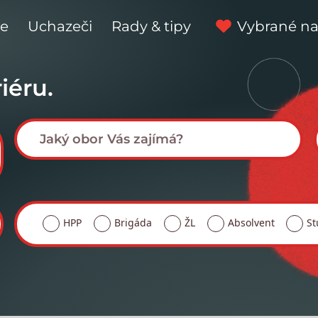
ce
Uchazeči
Rady & tipy
Vybrané na
iéru.
HPP
Brigáda
ŽL
Absolvent
St