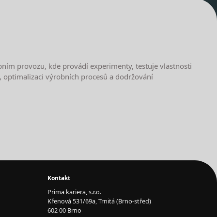
ním provozu, kde provádí experimenty, testuje vlastnosti
ů, optimalizaci výrobních procesů a dodržování
Kontakt
Prima kariera, s.r.o.
Křenová 531/69a, Trnitá (Brno-střed)
602 00 Brno