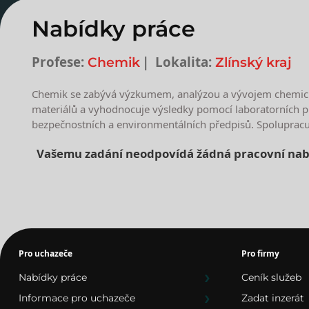
Nabídky práce
Profese:
Lokalita:
Chemik
Zlínský kraj
Chemik se zabývá výzkumem, analýzou a vývojem chemických
materiálů a vyhodnocuje výsledky pomocí laboratorních pří
bezpečnostních a environmentálních předpisů. Spolupracu
Vašemu zadání neodpovídá žádná pracovní nab
Nejnovější nabídky prác
Pro uchazeče
Pro firmy
Nabídky práce
Ceník služeb
Informace pro uchazeče
Zadat inzerát