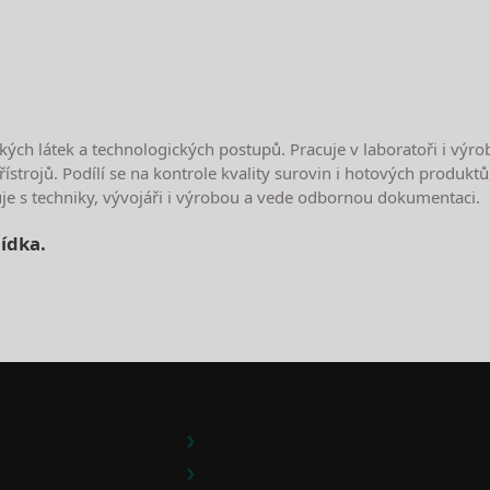
 látek a technologických postupů. Pracuje v laboratoři i výrob
strojů. Podílí se na kontrole kvality surovin i hotových produkt
je s techniky, vývojáři i výrobou a vede odbornou dokumentaci.
ídka.
e