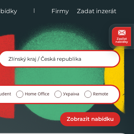
|
bídky
Firmy
Zadat inzerát
Zasílat
nabídky
udent
Home Office
Україна
Remote