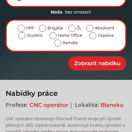
Mzda
bez omezení
HPP
Brigáda
ŽL
Absolvent
Student
Home Office
Україна
Remote
Nabídky práce
Profese:
Lokalita:
CNC operátor
Blansko
CNC operátor obsluhuje číslicově řízené stroje při výrobě
přesných dílů. Upíná materiál, kontroluje kvalitu výrobků a
provádí základní údržbu stroje. Pracuje podle technické