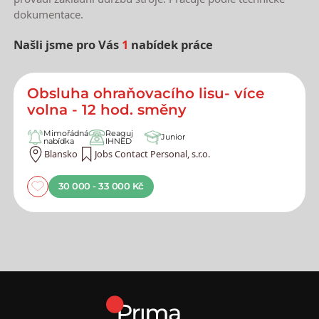
dokumentace.
Našli jsme pro Vás
1
nabídek práce
Nejnovější nabídky práce
Obsluha ohraňovacího lisu- více
volna - 12 hod. směny
Mimořádná
Reaguj
Junior
nabídka
IHNED
Blansko
Jobs Contact Personal, s.r.o.
30 000 - 33 000 Kč