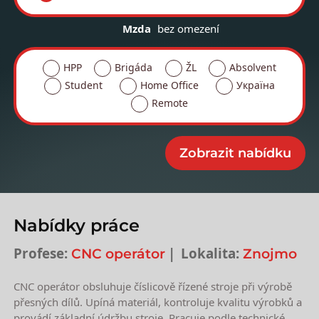
Mzda
bez omezení
HPP
Brigáda
ŽL
Absolvent
Student
Home Office
Україна
Remote
Nabídky práce
Profese:
Lokalita:
CNC operátor
Znojmo
CNC operátor obsluhuje číslicově řízené stroje při výrobě
přesných dílů. Upíná materiál, kontroluje kvalitu výrobků a
provádí základní údržbu stroje. Pracuje podle technické