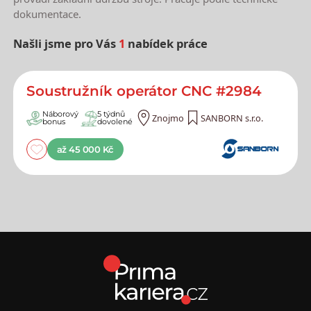
dokumentace.
Našli jsme pro Vás
1
nabídek práce
Nejnovější nabídky práce
Soustružník operátor CNC #2984
Náborový
5 týdnů
Znojmo
SANBORN s.r.o.
bonus
dovolené
až 45 000 Kč