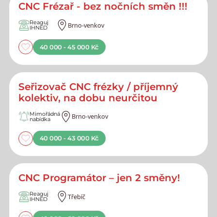
CNC Frézař - bez nočních směn !!!
Reaguj
Brno-venkov
IHNED
40 000 - 45 000 Kč
Seřizovač CNC frézky / příjemný
kolektiv, na dobu neurčitou
Mimořádná
Brno-venkov
nabídka
40 000 - 43 000 Kč
CNC Programátor – jen 2 směny!
Reaguj
Třebíč
IHNED