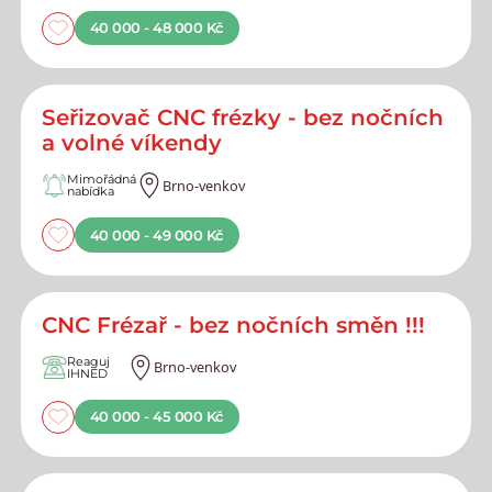
40 000 - 48 000 Kč
Seřizovač CNC frézky - bez nočních
a volné víkendy
Mimořádná
Brno-venkov
nabídka
40 000 - 49 000 Kč
CNC Frézař - bez nočních směn !!!
Reaguj
Brno-venkov
IHNED
40 000 - 45 000 Kč