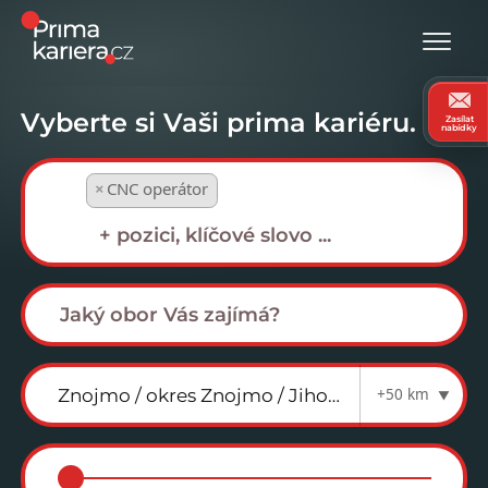
Vyberte si Vaši prima kariéru.
Zasílat
nabídky
×
CNC operátor
+50 km