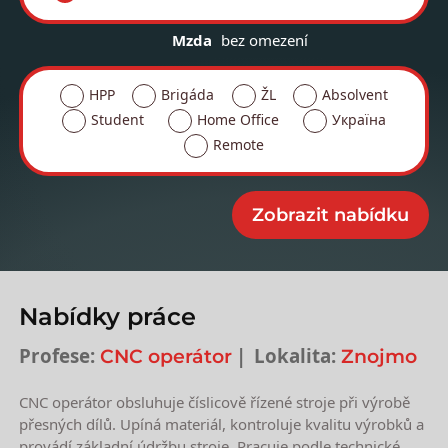
Mzda
bez omezení
HPP
Brigáda
ŽL
Absolvent
Student
Home Office
Україна
Remote
Nabídky práce
Profese:
Lokalita:
CNC operátor
Znojmo
CNC operátor obsluhuje číslicově řízené stroje při výrobě
přesných dílů. Upíná materiál, kontroluje kvalitu výrobků a
provádí základní údržbu stroje. Pracuje podle technické