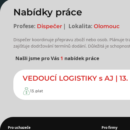
Nabídky práce
Profese:
Lokalita:
Dispečer
Olomouc
Dispečer koordinuje přepravu zboží nebo osob. Plánuje tra
zajišťuje dodržování termínů dodání. Důležitá je schopnos
Našli jsme pro Vás
1
nabídek práce
Nejnovější nabídky prác
VEDOUCÍ LOGISTIKY s AJ | 13.
13. plat
Pro uchazeče
Pro firmy