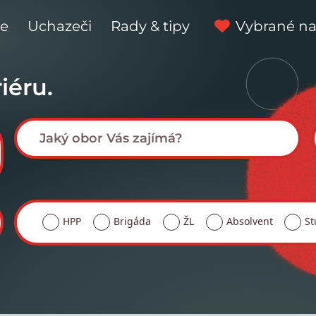
ce
Uchazeči
Rady & tipy
Vybrané na
iéru.
HPP
Brigáda
ŽL
Absolvent
St