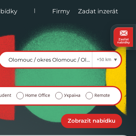
|
bídky
Firmy
Zadat inzerát
Zasílat
nabídky
+50 km
udent
Home Office
Україна
Remote