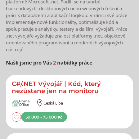
platformě Microsoft .net. Podílí se na tvorbě
backendových, desktopových nebo webových řešení a
práci s databázemi a aplikační logikou. V rámci své práce
implementuje nové funkcionality, optimalizuje kód a
spolupracuje s analytiky, testery a dalšími vývojáři. Práce
.net vývojáře vyžaduje znalost platformy .net, objektově
orientovaného programování a moderních vývojových
nástrojů.
Našli jsme pro Vás
2
nabídky práce
Nejnovější nabídky práce
C#/.NET Vývojář | Kód, který
nezůstane jen na monitoru
Home
Česká Lípa
Office
50 000 - 75 000 Kč