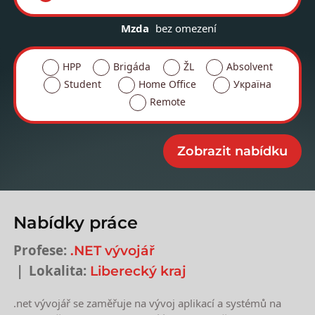
Mzda
bez omezení
HPP
Brigáda
ŽL
Absolvent
Student
Home Office
Україна
Remote
Nabídky práce
Profese:
.NET vývojář
Lokalita:
Liberecký kraj
.net vývojář se zaměřuje na vývoj aplikací a systémů na