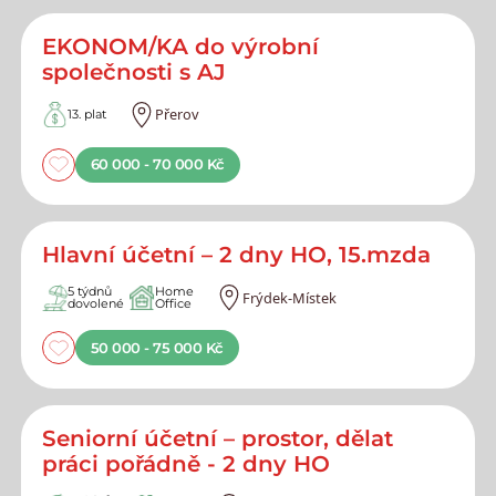
EKONOM/KA do výrobní
společnosti s AJ
Přerov
13. plat
60 000 - 70 000 Kč
Hlavní účetní – 2 dny HO, 15.mzda
5 týdnů
Home
Frýdek-Místek
dovolené
Office
50 000 - 75 000 Kč
Seniorní účetní – prostor, dělat
práci pořádně - 2 dny HO