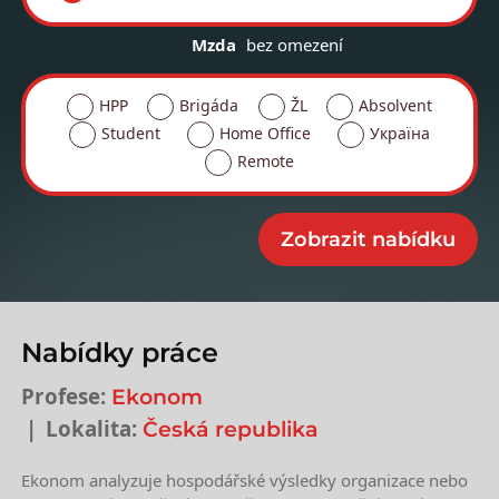
Mzda
bez omezení
HPP
Brigáda
ŽL
Absolvent
Student
Home Office
Україна
Remote
Nabídky práce
Profese:
Ekonom
Lokalita:
Česká republika
Ekonom analyzuje hospodářské výsledky organizace nebo