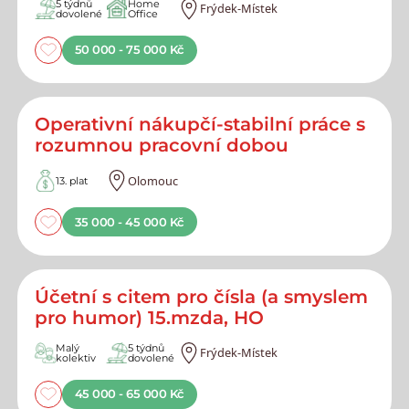
5 týdnů
Home
Frýdek-Místek
dovolené
Office
50 000 - 75 000 Kč
Operativní nákupčí-stabilní práce s
rozumnou pracovní dobou
Olomouc
13. plat
35 000 - 45 000 Kč
Účetní s citem pro čísla (a smyslem
pro humor) 15.mzda, HO
Malý
5 týdnů
Frýdek-Místek
kolektiv
dovolené
45 000 - 65 000 Kč