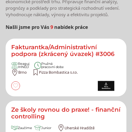
ekonomické prostředí trhu. Připravuje finanční analýzy,
prognózy a podklady pro strategická rozhodnutí vedení.
Vyhodnocuje náklady, výnosy a efektivitu projektů.
Našli jsme pro Vás
9
nabídek práce
Nejnovější nabídky práce
Fakturantka/Administrativní
podpora (zkrácený úvazek) #3006
Reaguj
Pružná
IHNED
pracovní doba
Brno
Pizza Bombastica s.r.o.
Ze školy rovnou do praxe! - finanční
controlling
Uherské Hradiště
Zaučíme
Junior