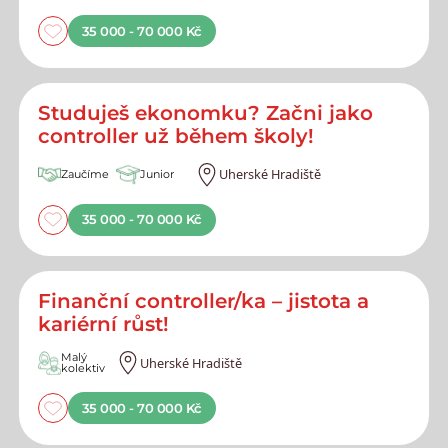
35 000 - 70 000 Kč
Studuješ ekonomku? Začni jako
controller už během školy!
Uherské Hradiště
Zaučíme
Junior
35 000 - 70 000 Kč
Finanční controller/ka – jistota a
kariérní růst!
Malý
Uherské Hradiště
kolektiv
35 000 - 70 000 Kč