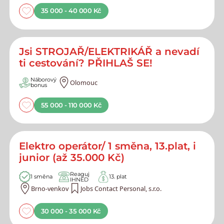
35 000 - 40 000 Kč
Jsi STROJAŘ/ELEKTRIKÁŘ a nevadí
ti cestování? PŘIHLAŠ SE!
Náborový
Olomouc
bonus
55 000 - 110 000 Kč
Elektro operátor/ 1 směna, 13.plat, i
junior (až 35.000 Kč)
Reaguj
1 směna
13. plat
IHNED
Brno-venkov
Jobs Contact Personal, s.r.o.
30 000 - 35 000 Kč