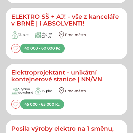
ELEKTRO SŠ + AJ! - vše z kanceláře
v BRNĚ | i ABSOLVENTI!
Home
Brno-město
13. plat
Office
40 000 - 60 000 Kč
Elektroprojektant - unikátní
kontejnerové stanice | NN/VN
5 týdnů
Brno-město
13. plat
dovolené
45 000 - 65 000 Kč
Posila výroby elektro na 1 směnu,