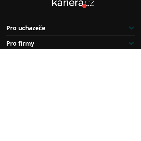
Pro uchazeče
Pro firmy
Kontakt
Zákaznická linka
›
Kontaktní formulář
606 111 080