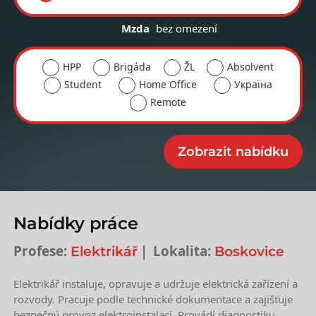
Mzda
bez omezení
HPP
Brigáda
ŽL
Absolvent
Student
Home Office
Україна
Remote
Nabídky práce
Profese:
Lokalita:
Elektrikář
Boskovice
Elektrikář instaluje, opravuje a udržuje elektrická zařízení a
rozvody. Pracuje podle technické dokumentace a zajišťuje
bezpečný provoz elektroinstalací. Provádí diagnostiku