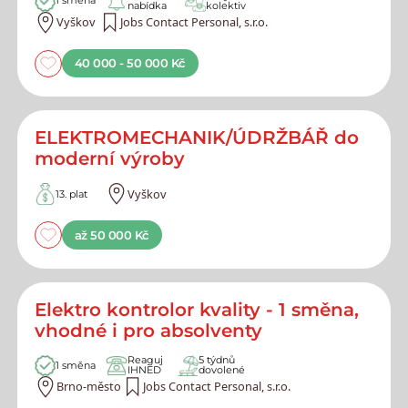
1 směna
nabídka
kolektiv
Vyškov
Jobs Contact Personal, s.r.o.
40 000 - 50 000 Kč
ELEKTROMECHANIK/ÚDRŽBÁŘ do
moderní výroby
Vyškov
13. plat
až 50 000 Kč
Elektro kontrolor kvality - 1 směna,
vhodné i pro absolventy
Reaguj
5 týdnů
1 směna
IHNED
dovolené
Brno-město
Jobs Contact Personal, s.r.o.