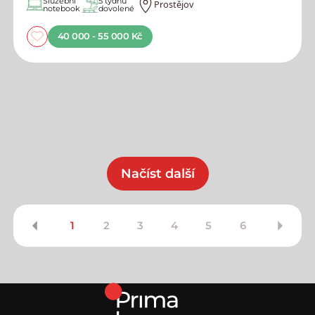
Služební
5 týdnů
Prostějov
notebook
dovolené
40 000 - 55 000 Kč
Načíst další
1
2
3
4
5
6