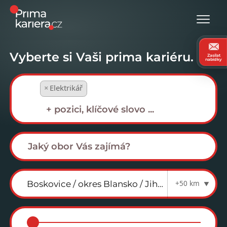
Vyberte si Vaši prima kariéru.
Zasílat
nabídky
×
Elektrikář
+50 km