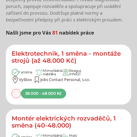
poruch, zapojuje rozvaděče a spolupracuje při uvádění
zařízení do provozu. Dodržuje platné normy a
bezpečnostní předpisy při práci s elektrickým proudem.
Našli jsme pro Vás
81
nabídek práce
Nejnovější nabídky práce
Elektrotechnik, 1 směna - montáže
strojů (až 48.000 Kč)
Mimořádná
Reaguj
1 směna
nabídka
IHNED
Vyškov
Jobs Contact Personal, s.r.o.
38 000 - 48 000 Kč
Montér elektrických rozvaděčů, 1
směna (40-48.000)
Mimořádná
Malý