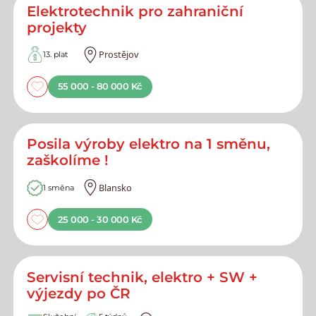
Elektrotechnik pro zahraniční
projekty
Prostějov
13. plat
55 000 - 80 000 Kč
Posila výroby elektro na 1 směnu,
zaškolíme !
Blansko
1 směna
25 000 - 30 000 Kč
Servisní technik, elektro + SW +
výjezdy po ČR