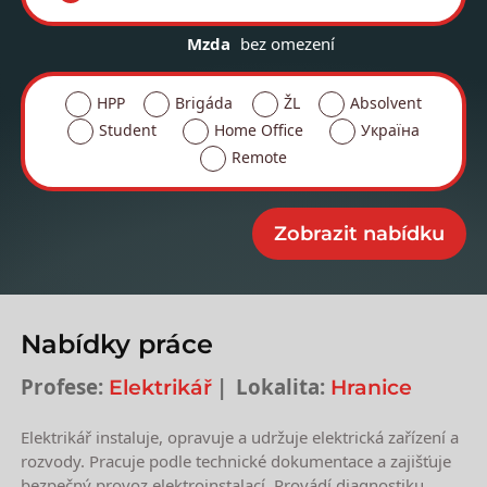
Mzda
bez omezení
HPP
Brigáda
ŽL
Absolvent
Student
Home Office
Україна
Remote
Nabídky práce
Profese:
Lokalita:
Elektrikář
Hranice
Elektrikář instaluje, opravuje a udržuje elektrická zařízení a
rozvody. Pracuje podle technické dokumentace a zajišťuje
bezpečný provoz elektroinstalací. Provádí diagnostiku