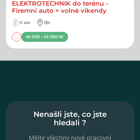
ELEKTROTECHNIK do terénu -
Firemní auto + volné víkendy
Zlín
13. plat
40 000 - 45 000 Kč
Nenašli jste, co jste
hledali ?
Mějte všechny nové pracovní