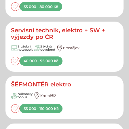
55 000 - 80 000 Kč
Servisní technik, elektro + SW +
výjezdy po ČR
Služební
5 týdnů
Prostějov
notebook
dovolené
40 000 - 55 000 Kč
ŠÉFMONTÉR elektro
Náborový
Kroměříž
bonus
55 000 - 110 000 Kč