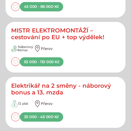
43 000 - 86 000 Kč
MISTR ELEKTROMONTÁŽÍ –
cestování po EU + top výdělek!
Náborový
Přerov
bonus
55 000 - 110 000 Kč
Elektrikář na 2 směny - náborový
bonus a 13. mzda
Přerov
13. plat
35 000 - 45 000 Kč