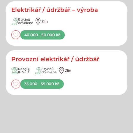
Elektrikář / údržbář – výroba
5 týdnů
Zlín
dovolené
40 000 - 50 000 Kč
Provozní elektrikář / údržbář
Reaguj
5 týdnů
Zlín
IHNED
dovolené
35 000 - 55 000 Kč