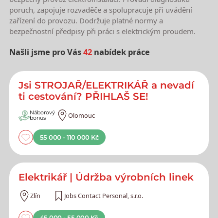
poruch, zapojuje rozvaděče a spolupracuje při uvádění
zařízení do provozu. Dodržuje platné normy a
bezpečnostní předpisy při práci s elektrickým proudem.
Našli jsme pro Vás
42
nabídek práce
Nejnovější nabídky práce
Jsi STROJAŘ/ELEKTRIKÁŘ a nevadí
ti cestování? PŘIHLAŠ SE!
Náborový
Olomouc
bonus
55 000 - 110 000 Kč
Elektrikář | Údržba výrobních linek
Zlín
Jobs Contact Personal, s.r.o.
45 000 - 55 000 Kč