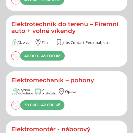
Elektrotechnik do terénu – Firemní
auto + volné víkendy
Zlín
Jobs Contact Personal, s.r.o.
13. plat
40 000 - 45 000 Kč
Elektromechanik – pohony
5 týdnů
V
Opava
dovolené
blízkosti
MHD
30 000 - 42 000 Kč
Elektromontér - náborový