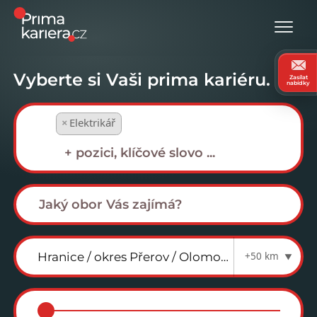
Vyberte si Vaši prima kariéru.
Zasílat
nabídky
×
Elektrikář
+50 km