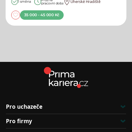
Uherské Hradiště
1 směna
pracovní doba
35 000 - 45 000 Kč
Pro uchazeče
Pro firmy