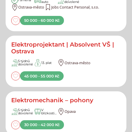
1 směna
auto
dovolené
Ostrava-město
Jobs Contact Personal, s.r.o.
50 000 - 60 000 Kč
Elektroprojektant | Absolvent VŠ |
Ostrava
5 týdnů
Ostrava-město
13. plat
dovolené
45 000 - 55 000 Kč
Elektromechanik – pohony
5 týdnů
V
Opava
dovolené
blízkosti
MHD
30 000 - 42 000 Kč