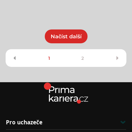
Načíst další
1
2
Pro uchazeče