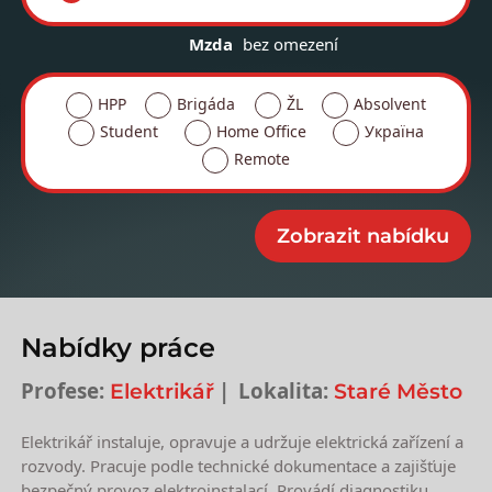
Mzda
bez omezení
HPP
Brigáda
ŽL
Absolvent
Student
Home Office
Україна
Remote
Nabídky práce
Profese:
Lokalita:
Elektrikář
Staré Město
Elektrikář instaluje, opravuje a udržuje elektrická zařízení a
rozvody. Pracuje podle technické dokumentace a zajišťuje
bezpečný provoz elektroinstalací. Provádí diagnostiku