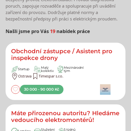
poruch, zapojuje rozvaděče a spolupracuje při uvádění
zařízení do provozu. Dodržuje platné normy a
bezpečnostní předpisy při práci s elektrickým proudem.
Našli jsme pro Vás
19
nabídek práce
Nejnovější nabídky práce
Obchodní zástupce / Asistent pro
inspekce drony
Malý
Mezinárodní
Startup
kolektiv
tým
Ostrava
Timespar s.r.o.
30 000 - 90 000 Kč
Máte přirozenou autoritu? Hledáme
vedoucího elektromontérů!
Služební
5 týdnů