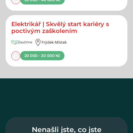
Elektrikář | Skvělý start kariéry s
poctivým zaškolením
Frýdek-Místek
Zaučíme
20 000 - 30 000 Kč
Nenašli jste, co jste