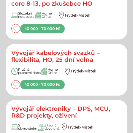
core 8-13, po zkušebce HO
Služební
Home
Frýdek-Místek
notebook
Office
40 000 - 70 000 Kč
Vývojář kabelových svazků –
flexibilita, HO, 25 dní volna
Pružná
Home
Frýdek-Místek
pracovní doba
Office
40 000 - 70 000 Kč
Vývojář elektroniky – DPS, MCU,
R&D projekty, oživení
S
5 týdnů
Frýdek-Místek
ubytováním
dovolené