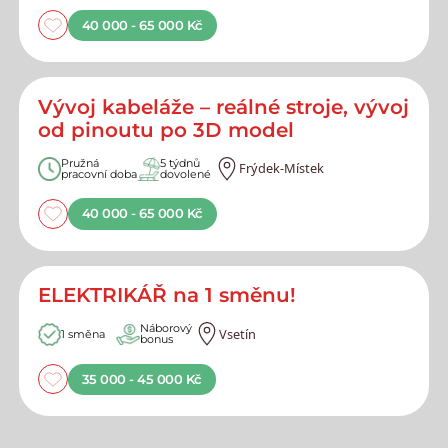
40 000 - 65 000 Kč
Vývoj kabeláže – reálné stroje, vývoj
od pinoutu po 3D model
Pružná
5 týdnů
Frýdek-Místek
pracovní doba
dovolené
40 000 - 65 000 Kč
ELEKTRIKÁŘ na 1 směnu!
Náborový
Vsetín
1 směna
bonus
35 000 - 45 000 Kč