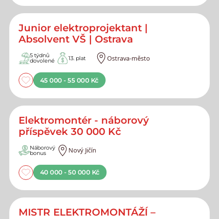
Junior elektroprojektant |
Absolvent VŠ | Ostrava
5 týdnů
Ostrava-město
13. plat
dovolené
45 000 - 55 000 Kč
Elektromontér - náborový
příspěvek 30 000 Kč
Náborový
Nový Jičín
bonus
40 000 - 50 000 Kč
MISTR ELEKTROMONTÁŽÍ –