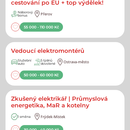
cestování po EU + top výdělek!
Náborový
Přerov
bonus
55 000 - 110 000 Kč
Vedoucí elektromontérů
Služební
5 týdnů
Ostrava-město
auto
dovolené
50 000 - 60 000 Kč
Zkušený elektrikář | Průmyslová
energetika, MaR a kotelny
Frýdek-Místek
1 směna
30 000 - 40 000 Kč