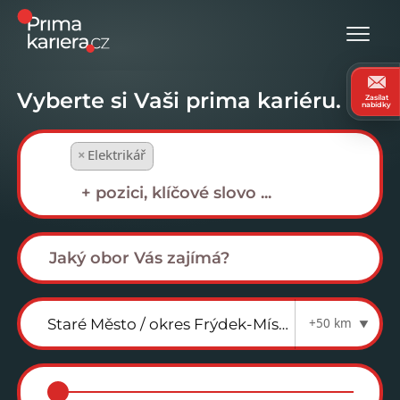
Vyberte si Vaši prima kariéru.
Zasílat
nabídky
×
Elektrikář
+50 km