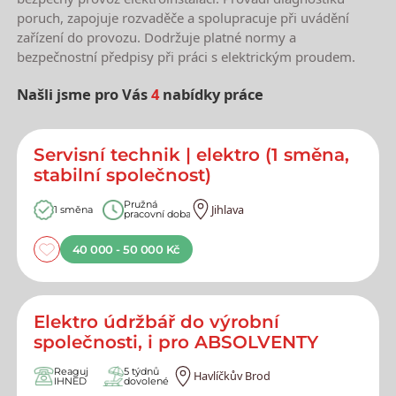
poruch, zapojuje rozvaděče a spolupracuje při uvádění
zařízení do provozu. Dodržuje platné normy a
bezpečnostní předpisy při práci s elektrickým proudem.
Našli jsme pro Vás
4
nabídky práce
Nejnovější nabídky práce
Servisní technik | elektro (1 směna,
stabilní společnost)
Pružná
Jihlava
1 směna
pracovní doba
40 000 - 50 000 Kč
Elektro údržbář do výrobní
společnosti, i pro ABSOLVENTY
Reaguj
5 týdnů
Havlíčkův Brod
IHNED
dovolené