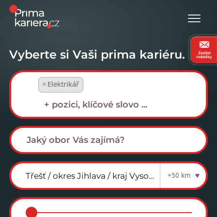
Vyberte si Vaši prima kariéru.
Zasílat
nabídky
×
Elektrikář
+50 km