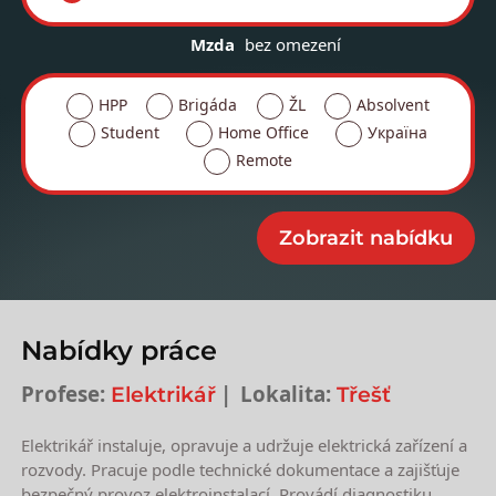
Mzda
bez omezení
HPP
Brigáda
ŽL
Absolvent
Student
Home Office
Україна
Remote
Nabídky práce
Profese:
Lokalita:
Elektrikář
Třešť
Elektrikář instaluje, opravuje a udržuje elektrická zařízení a
rozvody. Pracuje podle technické dokumentace a zajišťuje
bezpečný provoz elektroinstalací. Provádí diagnostiku