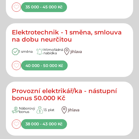
35 000 - 45 000 Kč
Elektrotechnik - 1 směna, smlouva
na dobu neurčitou
Mimořádná
Jihlava
1 směna
nabídka
40 000 - 50 000 Kč
Provozní elektrikář/ka - nástupní
bonus 50.000 Kč
Náborový
Jihlava
13. plat
bonus
38 000 - 43 000 Kč