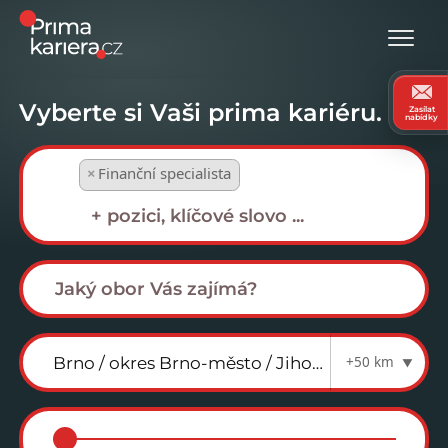
Vyberte si Vaši prima kariéru.
Zasílat
nabídky
×
Finanční specialista
+50 km