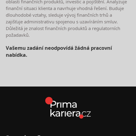
oblasti finančních produktů, investic a pojištění. Analyzuje
finanční situaci klienta a navrhuje vhodná řešení. Buduje
dlouhodobé vztahy, sleduje vývoj finančních trhů a
zajišťuje administrativu spojenou s uzavíráním smluv.
Důležitá je znalost finančních produktů a regulatorních
požadavků.
Vašemu zadání neodpovídá žádná pracovní
nabídka.
Nejnovější nabídky práce