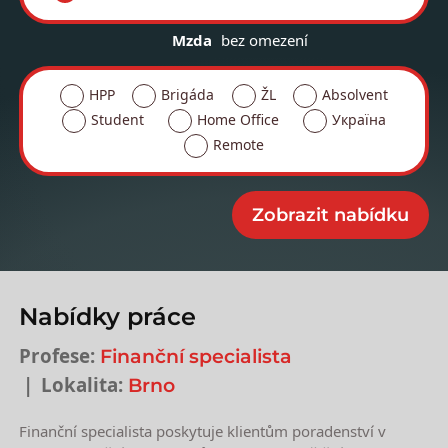
Mzda
bez omezení
HPP
Brigáda
ŽL
Absolvent
Student
Home Office
Україна
Remote
Nabídky práce
Profese:
Finanční specialista
Lokalita:
Brno
Finanční specialista poskytuje klientům poradenství v