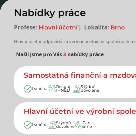
Nabídky práce
Profese:
Lokalita:
Hlavní účetní
Brno
Hlavní účetní odpovídá za vedení účetnictví společnosti a 
Našli jsme pro Vás
3
nabídky práce
Nejnovější nabídky prác
Samostatná finanční a mzdová
Reaguj
5 týdnů
1 směna
IHNED
dovolené
Hlavní účetní ve výrobní spol
5 týdnů
Part
1 směna
dovolené
time