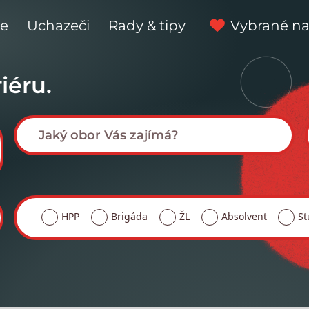
ce
Uchazeči
Rady & tipy
Vybrané na
iéru.
HPP
Brigáda
ŽL
Absolvent
St