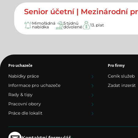
Senior účetní | Mezinárodní pr
Mimořádná
5 týdnů
13. plat
nabídka
dovolené
Pro uchazeče
Pro firmy
Nabídky práce
Ceník služeb
Informace pro uchazeče
Zadat inzerát
Rady & tipy
Pracovní obory
Práce dle lokalit
›
Kontaktní formulář