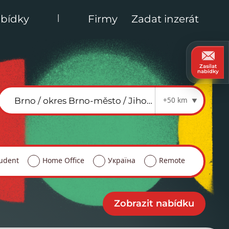
|
bídky
Firmy
Zadat inzerát
Zasílat
nabídky
+50 km
udent
Home Office
Україна
Remote