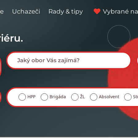
ce
Uchazeči
Rady & tipy
Vybrané na
iéru.
HPP
Brigáda
ŽL
Absolvent
St