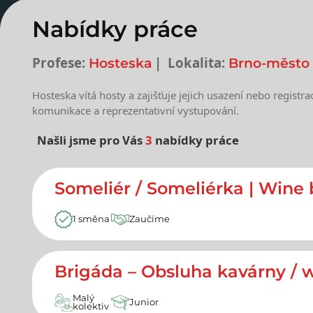
Nabídky práce
Profese:
Lokalita:
Hosteska
Brno-město
Hosteska vítá hosty a zajišťuje jejich usazení nebo regist
komunikace a reprezentativní vystupování.
Našli jsme pro Vás
3
nabídky práce
Nejnovější nabídky prác
Someliér / Someliérka | Wine
1 směna
Zaučíme
Brigáda – Obsluha kavárny / w
Malý
Junior
kolektiv