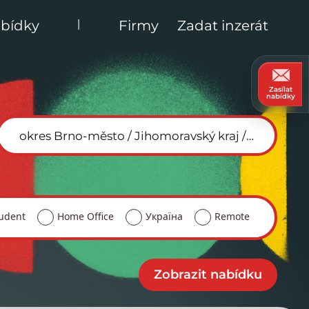
|
bídky
Firmy
Zadat inzerát
Zasílat
nabídky
udent
Home Office
Україна
Remote