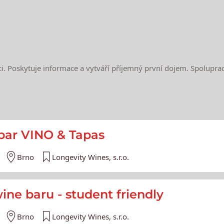
raci. Poskytuje informace a vytváří příjemný první dojem. Spolupra
e
 bar VINO & Tapas
Brno
Longevity Wines, s.r.o.
ine baru - student friendly
Brno
Longevity Wines, s.r.o.