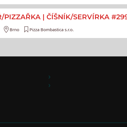
PIZZAŘKA | ČÍŠNÍK/SERVÍRKA #29
Brno
Pizza Bombastica s.r.o.