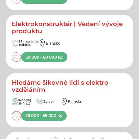
Elektrokonstruktér | Vedení vývoje
produktu
Mimořádná
Blansko
nabídka
50 000 - 60 000 Kč
Hledáme šikovné lidi s elektro
vzděláním
Reaguj
Blansko
Junior
IHNED
28 000 - 55 000 Kč