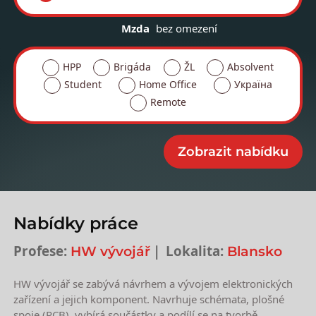
Mzda
bez omezení
HPP
Brigáda
ŽL
Absolvent
Student
Home Office
Україна
Remote
Nabídky práce
Profese:
Lokalita:
HW vývojář
Blansko
HW vývojář se zabývá návrhem a vývojem elektronických
zařízení a jejich komponent. Navrhuje schémata, plošné
spoje (PCB), vybírá součástky a podílí se na tvorbě