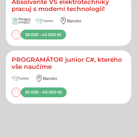
Absolvente VŠ elektrotechniky
pracuj s moderní technologií!
Reaguj
Blansko
Junior
IHNED
28 000 - 43 000 Kč
PROGRAMÁTOR junior C#, kterého
vše naučíme
Blansko
Junior
30 000 - 40 000 Kč