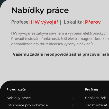
Nabídky práce
Profese:
Lokalita:
HW vývojář
Přerov
HW vývojář se zabývá návrhem a vývojem elektronických za
Provádí testování funkčnosti, řeší elektromagnetickou kom
optimalizace návrhu z hlediska výroby a nákladů.
Vašemu zadání neodpovídá žádná pracovní nab
Nejnovější nabídky prác
Pro uchazeče
Pro firmy
Nabídky práce
Ceník služeb
Informace pro uchazeče
Zadat inzerát