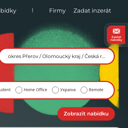
|
bídky
Firmy
Zadat inzerát
Zasílat
nabídky
udent
Home Office
Україна
Remote