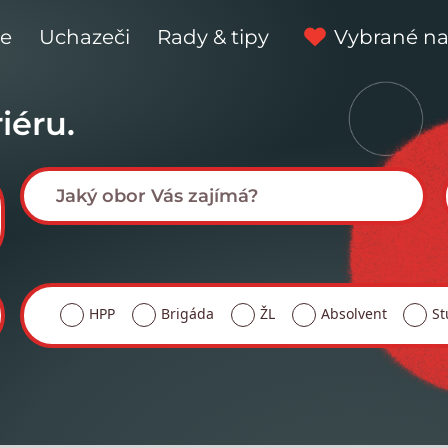
ce
Uchazeči
Rady & tipy
Vybrané na
iéru.
HPP
Brigáda
ŽL
Absolvent
St