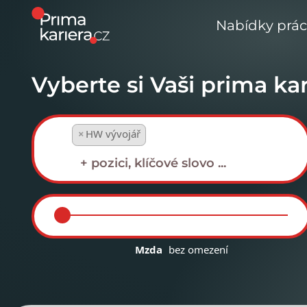
Nabídky prá
Vyberte si Vaši prima kar
×
HW vývojář
Mzda
bez omezení