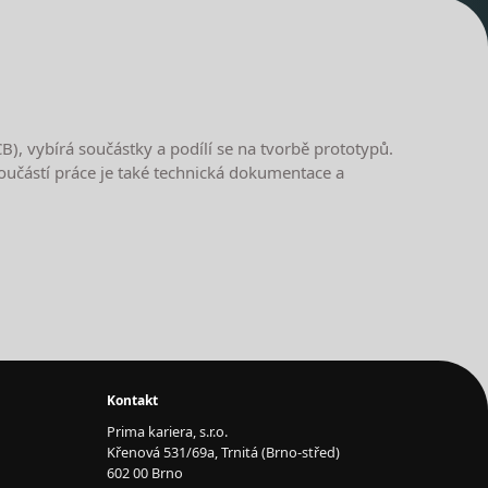
, vybírá součástky a podílí se na tvorbě prototypů.
Součástí práce je také technická dokumentace a
Kontakt
Prima kariera, s.r.o.
Křenová 531/69a, Trnitá (Brno-střed)
602 00 Brno