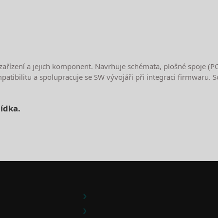
řízení a jejich komponent. Navrhuje schémata, plošné spoje (PCB)
patibilitu a spolupracuje se SW vývojáři při integraci firmwaru. 
ídka.
e