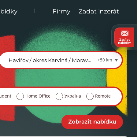
|
bídky
Firmy
Zadat inzerát
Zasílat
nabídky
+50 km
udent
Home Office
Україна
Remote