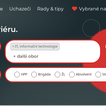
ce
Uchazeči
Rady & tipy
Vybrané na
iéru.
×
IT, informační technologie
HPP
Brigáda
ŽL
Absolvent
St