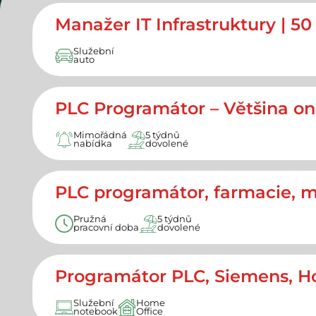
Manažer IT Infrastruktury | 
Služební
auto
PLC Programátor – Většina on
Mimořádná
5 týdnů
nabídka
dovolené
PLC programátor, farmacie, m
Pružná
5 týdnů
pracovní doba
dovolené
Programátor PLC, Siemens, Hom
Služební
Home
notebook
Office