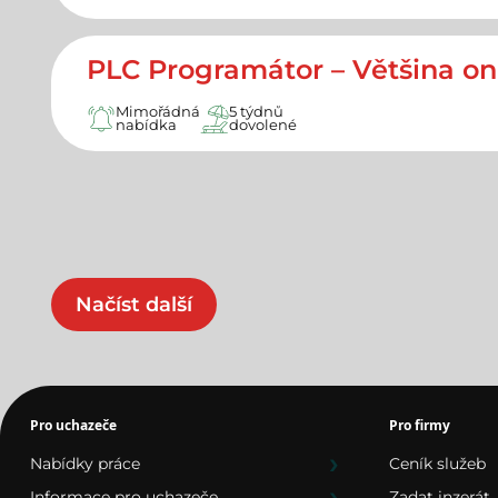
PLC Programátor – Většina on
Mimořádná
5 týdnů
nabídka
dovolené
Načíst další
Pro uchazeče
Pro firmy
Nabídky práce
Ceník služeb
Informace pro uchazeče
Zadat inzerát