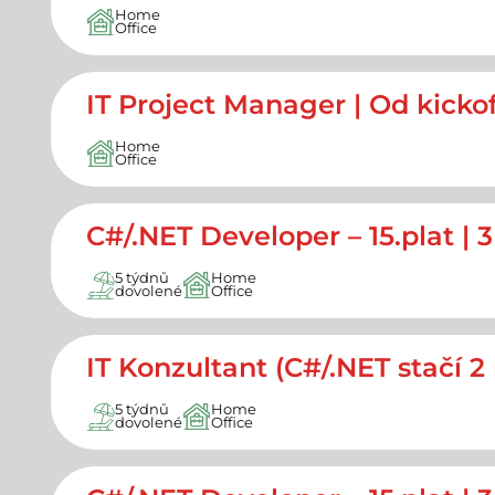
Home
Office
IT Project Manager | Od kicko
Home
Office
C#/.NET Developer – 15.plat | 
5 týdnů
Home
dovolené
Office
IT Konzultant (C#/.NET stačí 2 
5 týdnů
Home
dovolené
Office