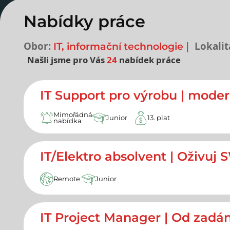
Nabídky práce
Obor:
Lokalit
IT, informační technologie
Našli jsme pro Vás
24
nabídek práce
Nejnovější nabídky prác
IT Support pro výrobu | moder
Mimořádná
Junior
13. plat
nabídka
IT/Elektro absolvent | Oživuj 
Remote
Junior
IT Project Manager | Od zadání