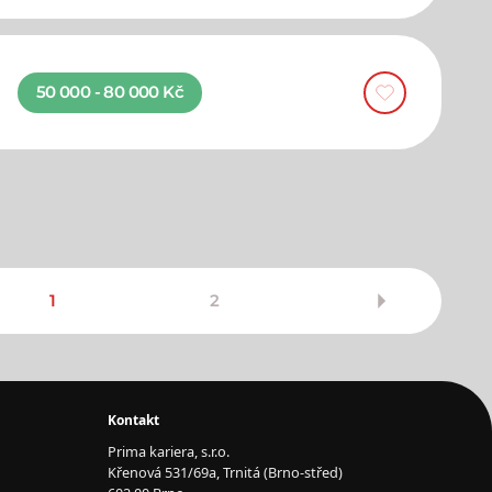
50 000 - 80 000 Kč
1
2
Kontakt
Prima kariera, s.r.o.
Křenová 531/69a, Trnitá (Brno-střed)