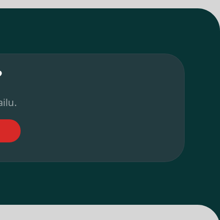
?
ilu.