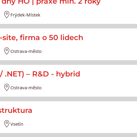
3 dny HO | praxe min. 2 roky
Frýdek-Místek
site, firma o 50 lidech
Ostrava-město
/ .NET) – R&D - hybrid
Ostrava-město
struktura
Vsetín