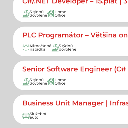
C#/.NET Developer – 15.plat | 
5 týdnů
Home
dovolené
Office
PLC Programátor – Většina on-
Mimořádná
5 týdnů
nabídka
dovolené
Senior Software Engineer (C# 
5 týdnů
Home
dovolené
Office
Business Unit Manager | Infra
Služební
auto