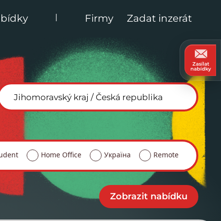
|
bídky
Firmy
Zadat inzerát
Zasílat
nabídky
udent
Home Office
Україна
Remote