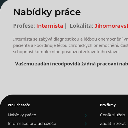
Nabídky práce
Profese:
Lokalita:
Internista
Jihomoravsk
Internista se zabývá diagnostikou a léčbou onemocnění vnit
pacienta a koordinuje léčbu chronických onemocnění. Často 
schopnost komplexního posouzení zdravotního stavu.
Vašemu zadání neodpovídá žádná pracovní nab
Nejnovější nabídky prác
Pro uchazeče
Pro firmy
Nabídky práce
Ceník služeb
Informace pro uchazeče
Zadat inzerát