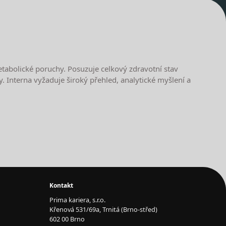
metabolické poruchy. Posuzuje celkový zdravotní stav
y. Interna vyžaduje široký přehled, analytické myšlení a
Kontakt
Prima kariera, s.r.o.
Křenová 531/69a, Trnitá (Brno-střed)
602 00 Brno