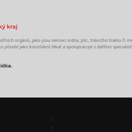
ý kraj
řních orgánů, jako jsou nemoci srdce, plic, trávicího traktu či 
působí jako konziliární lékař a spolupracuje s dalšími specialist
ídka.
e