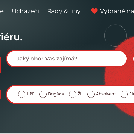
ce
Uchazeči
Rady & tipy
Vybrané na
iéru.
HPP
Brigáda
ŽL
Absolvent
St