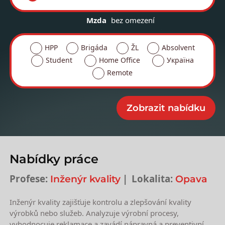
Mzda
bez omezení
HPP
Brigáda
ŽL
Absolvent
Student
Home Office
Україна
Remote
Nabídky práce
Profese:
Lokalita:
Inženýr kvality
Opava
Inženýr kvality zajišťuje kontrolu a zlepšování kvality
výrobků nebo služeb. Analyzuje výrobní procesy,
vyhodnocuje reklamace a zavádí nápravná a preventivní