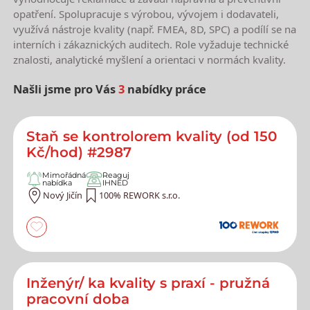
opatření. Spolupracuje s výrobou, vývojem i dodavateli,
využívá nástroje kvality (např. FMEA, 8D, SPC) a podílí se na
interních i zákaznických auditech. Role vyžaduje technické
znalosti, analytické myšlení a orientaci v normách kvality.
Našli jsme pro Vás
3
nabídky práce
Nejnovější nabídky práce
Staň se kontrolorem kvality (od 150
Kč/hod) #2987
Mimořádná
Reaguj
nabídka
IHNED
Nový Jičín
100% REWORK s.r.o.
Inženýr/ ka kvality s praxí - pružná
pracovní doba