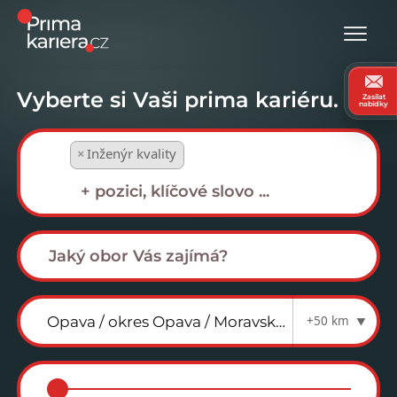
Vyberte si Vaši prima kariéru.
Zasílat
nabídky
×
Inženýr kvality
+50 km