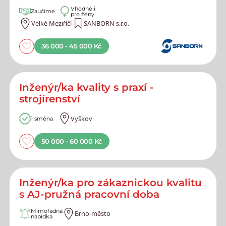
Vhodné i
Zaučíme
pro ženy
Velké Meziříčí
SANBORN s.r.o.
36 000 - 45 000 Kč
Inženýr/ka kvality s praxí -
strojírenství
Vyškov
1 směna
50 000 - 60 000 Kč
Inženýr/ka pro zákaznickou kvalitu
s AJ-pružná pracovní doba
Mimořádná
Brno-město
nabídka