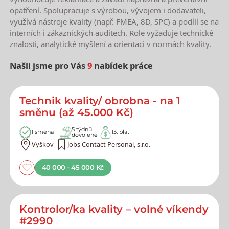
opatření. Spolupracuje s výrobou, vývojem i dodavateli,
využívá nástroje kvality (např. FMEA, 8D, SPC) a podílí se na
interních i zákaznických auditech. Role vyžaduje technické
znalosti, analytické myšlení a orientaci v normách kvality.
Našli jsme pro Vás
9
nabídek práce
Nejnovější nabídky práce
Technik kvality/ obrobna - na 1
směnu (až 45.000 Kč)
5 týdnů
1 směna
13. plat
dovolené
Vyškov
Jobs Contact Personal, s.r.o.
40 000 - 45 000 Kč
Kontrolor/ka kvality – volné víkendy
#2990