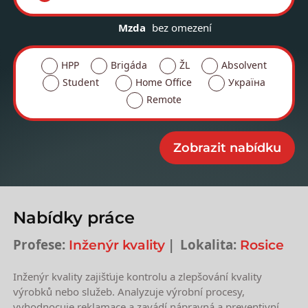
Mzda
bez omezení
HPP
Brigáda
ŽL
Absolvent
Student
Home Office
Україна
Remote
Nabídky práce
Profese:
Lokalita:
Inženýr kvality
Rosice
Inženýr kvality zajišťuje kontrolu a zlepšování kvality
výrobků nebo služeb. Analyzuje výrobní procesy,
vyhodnocuje reklamace a zavádí nápravná a preventivní