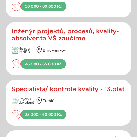
50 000 - 80 000 Kč
Inženýr projektů, procesů, kvality-
absolventa VŠ zaučíme
Reaguj
Brno-venkov
IHNED
45 000 - 65 000 Kč
Specialista/ kontrola kvality - 13.plat
5 týdnů
Třebíč
dovolené
35 000 - 40 000 Kč