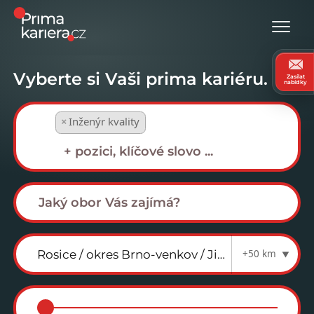
Vyberte si Vaši prima kariéru.
Zasílat
nabídky
×
Inženýr kvality
+50 km