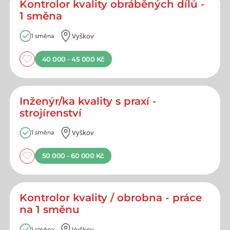
Kontrolor kvality obráběných dílů -
1 směna
Vyškov
1 směna
40 000 - 45 000 Kč
Inženýr/ka kvality s praxí -
strojírenství
Vyškov
1 směna
50 000 - 60 000 Kč
Kontrolor kvality / obrobna - práce
na 1 směnu
Vyškov
1 směna