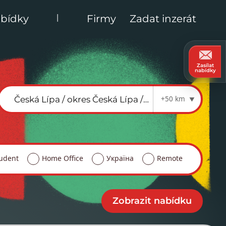
|
bídky
Firmy
Zadat inzerát
Zasílat
nabídky
+50 km
udent
Home Office
Україна
Remote