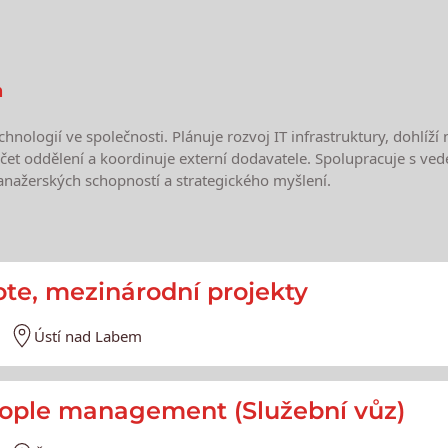
a
hnologií ve společnosti. Plánuje rozvoj IT infrastruktury, dohlíž
očet oddělení a koordinuje externí dodavatele. Spolupracuje s ved
anažerských schopností a strategického myšlení.
e
mote, mezinárodní projekty
Ústí nad Labem
eople management (Služební vůz)