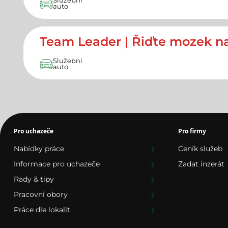
Služební
auto
Team Leader | Řiďte mozek na
Služební
auto
Pro uchazeče
Pro firmy
Nabídky práce
Ceník služeb
Informace pro uchazeče
Zadat inzerát
Rady & tipy
Pracovní obory
Práce dle lokalit