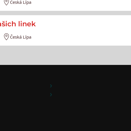
Česká Lípa
šich linek
Česká Lípa