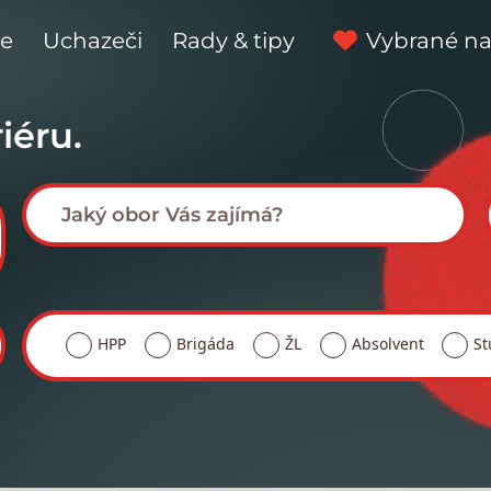
ce
Uchazeči
Rady & tipy
Vybrané na
iéru.
HPP
Brigáda
ŽL
Absolvent
St