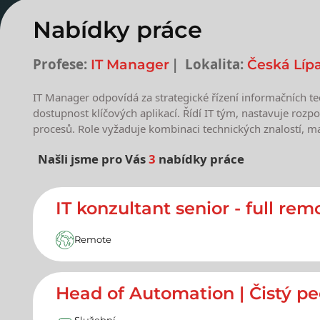
Nabídky práce
Profese:
Lokalita:
IT Manager
Česká Líp
IT Manager odpovídá za strategické řízení informačních tec
dostupnost klíčových aplikací. Řídí IT tým, nastavuje rozp
procesů. Role vyžaduje kombinaci technických znalostí, m
Našli jsme pro Vás
3
nabídky práce
Nejnovější nabídky prác
IT konzultant senior - full re
Remote
Head of Automation | Čistý p