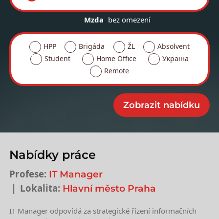
Mzda
bez omezení
HPP
Brigáda
ŽL
Absolvent
Student
Home Office
Україна
Remote
Nabídky práce
Profese:
IT Manager
Lokalita:
Hlavní město Praha
IT Manager odpovídá za strategické řízení informačních