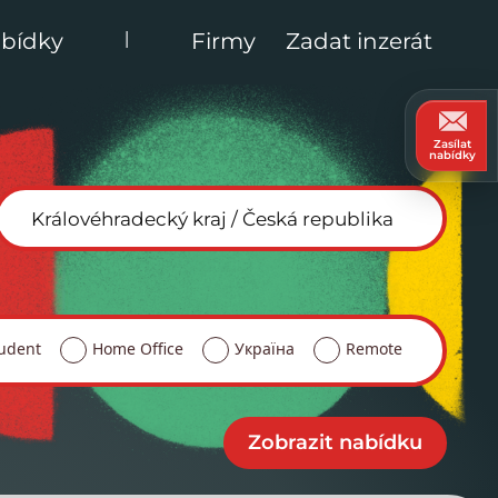
|
bídky
Firmy
Zadat inzerát
Zasílat
nabídky
udent
Home Office
Україна
Remote