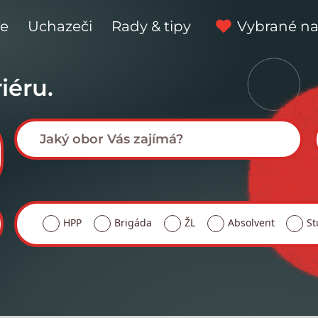
ce
Uchazeči
Rady & tipy
Vybrané na
iéru.
HPP
Brigáda
ŽL
Absolvent
St