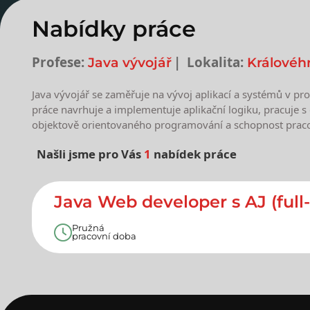
Nabídky práce
Profese:
Lokalita:
Java vývojář
Královéh
Java vývojář se zaměřuje na vývoj aplikací a systémů v pr
práce navrhuje a implementuje aplikační logiku, pracuje s 
objektově orientovaného programování a schopnost pracov
Našli jsme pro Vás
1
nabídek práce
Nejnovější nabídky prác
Java Web developer s AJ (full
Pružná
pracovní doba