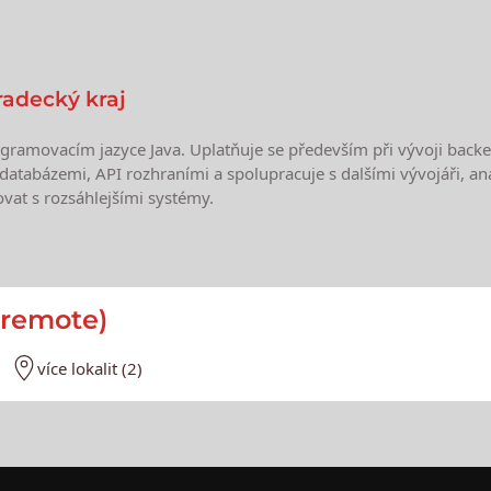
radecký kraj
ogramovacím jazyce Java. Uplatňuje se především při vývoji backe
databázemi, API rozhraními a spolupracuje s dalšími vývojáři, anal
at s rozsáhlejšími systémy.
e
-remote)
více lokalit (2)