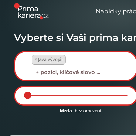
Nabídky prá
Vyberte si Vaši prima kar
×
Java vývojář
Mzda
bez omezení