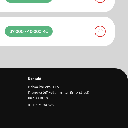
37 000 - 40 000 Kč
Kontakt
Prima kariera, s.r.o.
Křenová 531/69a, Trnitá (Brno-střed)
602 00 Brno
IČO: 171 84 525