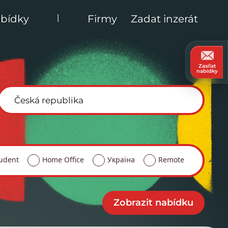
|
bídky
Firmy
Zadat inzerát
Zasílat
nabídky
udent
Home Office
Україна
Remote