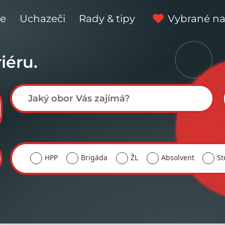
ce
Uchazeči
Rady & tipy
Vybrané na
iéru.
HPP
Brigáda
ŽL
Absolvent
St