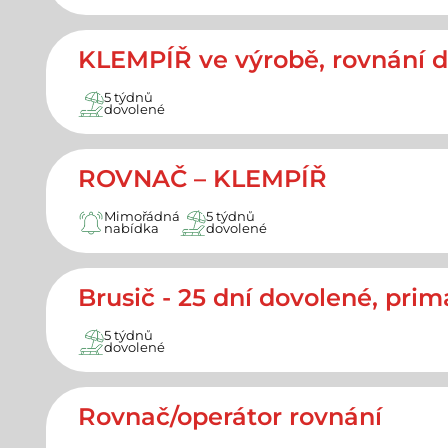
KLEMPÍŘ ve výrobě, rovnání dí
5 týdnů
dovolené
ROVNAČ – KLEMPÍŘ
Mimořádná
5 týdnů
nabídka
dovolené
Brusič - 25 dní dovolené, prim
5 týdnů
dovolené
Rovnač/operátor rovnání