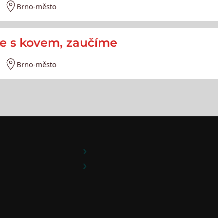
Brno-město
áce s kovem, zaučíme
Brno-město