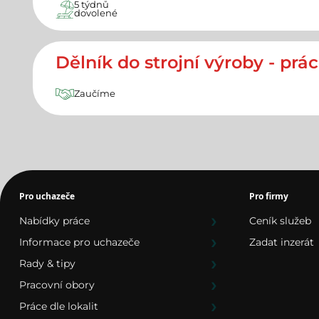
5 týdnů
dovolené
Dělník do strojní výroby - pr
Zaučíme
Pro uchazeče
Pro firmy
Nabídky práce
Ceník služeb
Informace pro uchazeče
Zadat inzerát
Rady & tipy
Pracovní obory
Práce dle lokalit