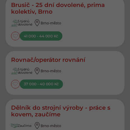
Brusič - 25 dní dovolené, prima
kolektiv, Brno
5 týdnů
Brno-město
dovolené
41 000 - 44 000 Kč
Rovnač/operátor rovnání
5 týdnů
Brno-město
dovolené
37 000 - 40 000 Kč
Dělník do strojní výroby - práce s
kovem, zaučíme
Brno-město
Zaučíme