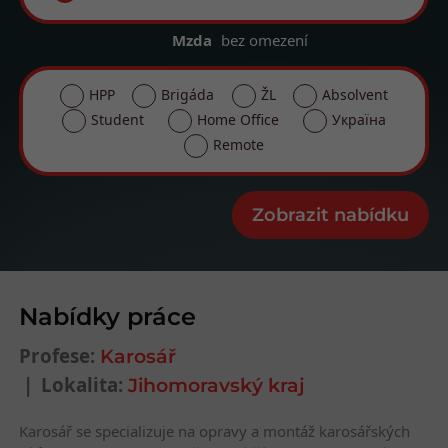
Mzda
bez omezení
HPP
Brigáda
ŽL
Absolvent
Student
Home Office
Україна
Remote
Nabídky práce
Profese:
Karosář
Lokalita:
Jihomoravský kraj
Karosář se specializuje na opravy a montáž karosářských