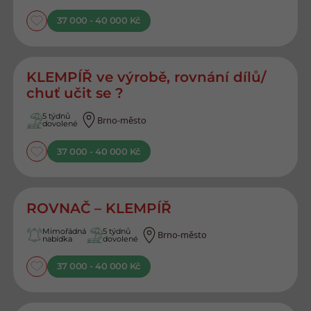
37 000 - 40 000 Kč
KLEMPÍŘ ve výrobě, rovnání dílů/
chuť učit se ?
5 týdnů
Brno-město
dovolené
37 000 - 40 000 Kč
ROVNAČ – KLEMPÍŘ
Mimořádná
5 týdnů
Brno-město
nabídka
dovolené
37 000 - 40 000 Kč