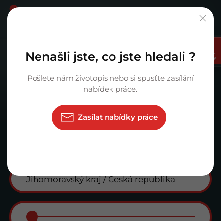
Vyberte si Vaši prima kariéru.
Nenašli jste, co jste hledali ?
Zasílat
nabídky
Pošlete nám životopis nebo si spusťte zasílání
×
Karosář
nabídek práce.
Zasílat nabídky práce