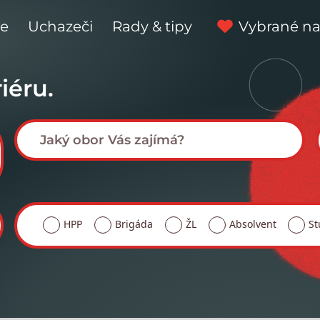
ce
Uchazeči
Rady & tipy
Vybrané na
iéru.
HPP
Brigáda
ŽL
Absolvent
St