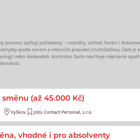
upy procesu splňují požadavky – rozměry, vzhled, funkci i dokumen
dchylky podle norem a interních pravidel.\n\nDůležitou částí je
logií nebo dodavateli. Kontrolor často navrhuje nápravná opatře
tkovitost.
e
1 směnu (až 45.000 Kč)
Vyškov
Jobs Contact Personal, s.r.o.
směna, vhodné i pro absolventy