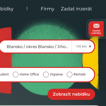
|
bídky
Firmy
Zadat inzerát
Zasílat
nabídky
+50 km
udent
Home Office
Україна
Remote