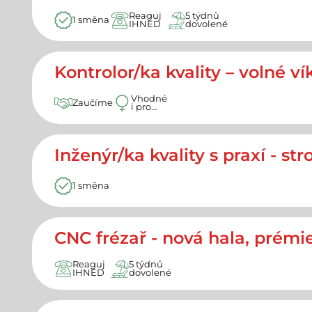
Reaguj
5 týdnů
1 směna
IHNED
dovolené
Kontrolor/ka kvality – volné 
Vhodné
Zaučíme
i pro
ženy
Inženýr/ka kvality s praxí - str
1 směna
CNC frézař - nová hala, prémi
Reaguj
5 týdnů
IHNED
dovolené