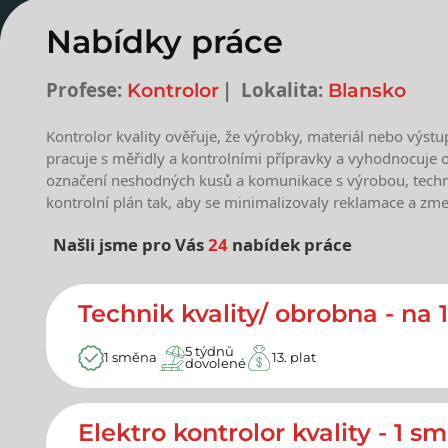
Nabídky práce
Profese:
Lokalita:
Kontrolor
Blansko
Kontrolor kvality ověřuje, že výrobky, materiál nebo výst
pracuje s měřidly a kontrolními přípravky a vyhodnocuje o
označení neshodných kusů a komunikace s výrobou, techno
kontrolní plán tak, aby se minimalizovaly reklamace a zme
Našli jsme pro Vás
24
nabídek práce
Nejnovější nabídky prác
Technik kvality/ obrobna - na 
5 týdnů
1 směna
13. plat
dovolené
Elektro kontrolor kvality - 1 