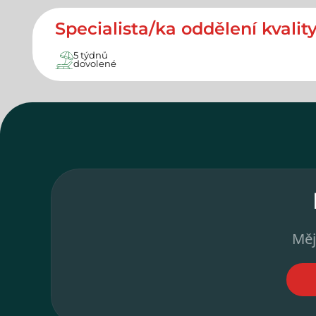
Specialista/ka oddělení kvality,
5 týdnů
dovolené
Měj