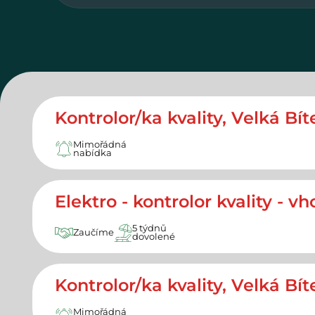
Kontrolor/ka kvality, Velká Bít
Mimořádná
nabídka
Elektro - kontrolor kvality - v
5 týdnů
Zaučíme
dovolené
Kontrolor/ka kvality, Velká Bít
Mimořádná