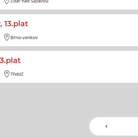
Žďár nad Sázavou
 13.plat
Brno-venkov
3.plat
Třebíč