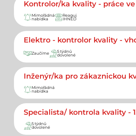
Kontrolor/ka kvality - práce v
Mimořádná
Reaguj
nabídka
IHNED
Elektro - kontrolor kvality - v
5 týdnů
Zaučíme
dovolené
Inženýr/ka pro zákaznickou kv
Mimořádná
nabídka
Specialista/ kontrola kvality - 1
5 týdnů
dovolené