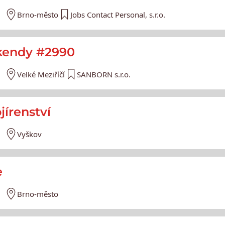
Brno-město
Jobs Contact Personal, s.r.o.
víkendy #2990
Velké Meziříčí
SANBORN s.r.o.
ojírenství
Vyškov
e
Brno-město