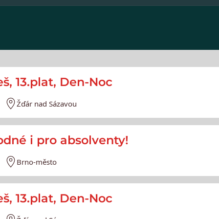
eš, 13.plat, Den-Noc
Žďár nad Sázavou
hodné i pro absolventy!
Brno-město
eš, 13.plat, Den-Noc