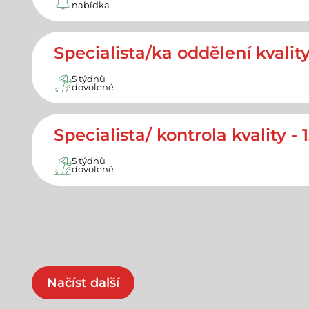
nabídka
Specialista/ka oddělení kvality,
5 týdnů
dovolené
Specialista/ kontrola kvality - 1
5 týdnů
dovolené
Načíst další