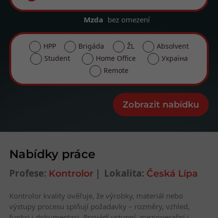
Mzda
bez omezení
HPP
Brigáda
ŽL
Absolvent
Student
Home Office
Україна
Remote
Nabídky práce
Profese:
Lokalita:
Kontrolor
Česká Lípa
Kontrolor kvality ověřuje, že výrobky, materiál nebo
výstupy procesu splňují požadavky – rozměry, vzhled,
funkci i dokumentaci. Provádí vstupní, mezioperační i