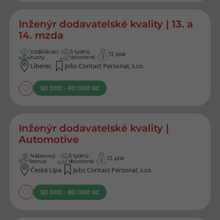
Inženýr dodavatelské kvality | 13. a
14. mzda
Vzdělávací
5 týdnů
13. plat
kurzy
dovolené
Liberec
Jobs Contact Personal, s.r.o.
50 000 - 80 000 Kč
Inženýr dodavatelské kvality |
Automotive
Náborový
5 týdnů
13. plat
bonus
dovolené
Česká Lípa
Jobs Contact Personal, s.r.o.
50 000 - 80 000 Kč