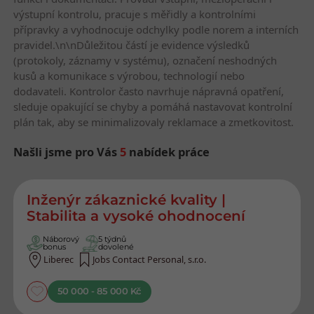
výstupní kontrolu, pracuje s měřidly a kontrolními
přípravky a vyhodnocuje odchylky podle norem a interních
pravidel.\n\nDůležitou částí je evidence výsledků
(protokoly, záznamy v systému), označení neshodných
kusů a komunikace s výrobou, technologií nebo
dodavateli. Kontrolor často navrhuje nápravná opatření,
sleduje opakující se chyby a pomáhá nastavovat kontrolní
plán tak, aby se minimalizovaly reklamace a zmetkovitost.
Našli jsme pro Vás
5
nabídek práce
Nejnovější nabídky práce
Inženýr zákaznické kvality |
Stabilita a vysoké ohodnocení
Náborový
5 týdnů
bonus
dovolené
Liberec
Jobs Contact Personal, s.r.o.
50 000 - 85 000 Kč