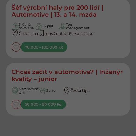
Šéf výrobní haly pro 200 lidí |
Automotive | 13. a 14. mzda
5 týdnů
Top
13. plat
dovolené
management
Česká Lípa
Jobs Contact Personal, s.r.o.
70 000 - 100 000 Kč
Chceš začít v automotive? | Inženýr
kvality – junior
Mezinárodní
Česká Lípa
Junior
tým
50 000 - 80 000 Kč