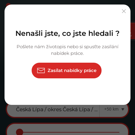
Nenašli jste, co jste hledali ?
Vyberte si Vaši prima kariéru.
Zasílat
nabídky
Pošlete nám životopis nebo si spusťte zasílání
×
Kontrolor
nabídek práce.
Zasílat nabídky práce
+50 km