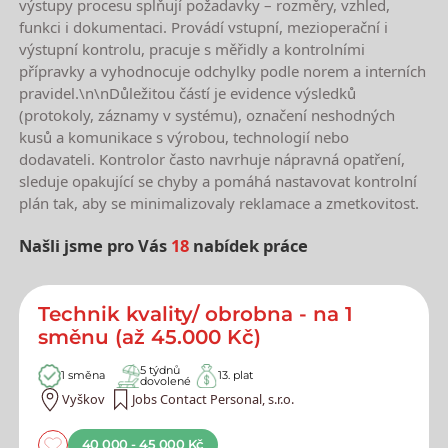
výstupy procesu splňují požadavky – rozměry, vzhled,
funkci i dokumentaci. Provádí vstupní, mezioperační i
výstupní kontrolu, pracuje s měřidly a kontrolními
přípravky a vyhodnocuje odchylky podle norem a interních
pravidel.\n\nDůležitou částí je evidence výsledků
(protokoly, záznamy v systému), označení neshodných
kusů a komunikace s výrobou, technologií nebo
dodavateli. Kontrolor často navrhuje nápravná opatření,
sleduje opakující se chyby a pomáhá nastavovat kontrolní
plán tak, aby se minimalizovaly reklamace a zmetkovitost.
Našli jsme pro Vás
18
nabídek práce
Nejnovější nabídky práce
Technik kvality/ obrobna - na 1
směnu (až 45.000 Kč)
5 týdnů
1 směna
13. plat
dovolené
Vyškov
Jobs Contact Personal, s.r.o.
40 000 - 45 000 Kč