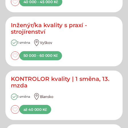
40 000 - 45 000 Kč
Inženýr/ka kvality s praxí -
strojírenství
Vyškov
1 směna
50 000 - 60 000 Kč
KONTROLOR kvality | 1 směna, 13.
mzda
Blansko
1 směna
až 40 000 Kč