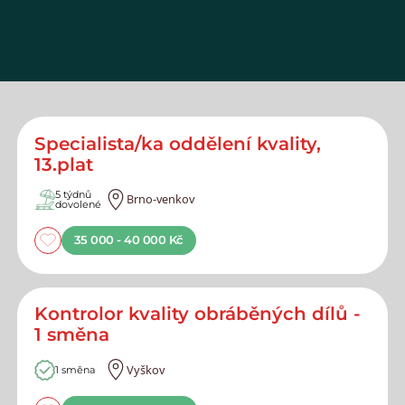
Specialista/ka oddělení kvality,
13.plat
5 týdnů
Brno-venkov
dovolené
35 000 - 40 000 Kč
Kontrolor kvality obráběných dílů -
1 směna
Vyškov
1 směna