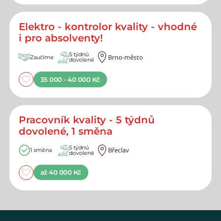
Elektro - kontrolor kvality - vhodné
i pro absolventy!
5 týdnů
Brno-město
Zaučíme
dovolené
35 000 - 40 000 Kč
Pracovník kvality - 5 týdnů
dovolené, 1 směna
5 týdnů
Břeclav
1 směna
dovolené
až 40 000 Kč