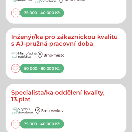
dovolené
35 000 - 40 000 Kč
Inženýr/ka pro zákaznickou kvalitu
s AJ-pružná pracovní doba
Mimořádná
Brno-město
nabídka
50 000 - 80 000 Kč
Specialista/ka oddělení kvality,
13.plat
5 týdnů
Brno-venkov
dovolené
35 000 - 40 000 Kč