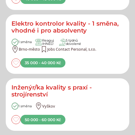
Elektro kontrolor kvality - 1 směna,
vhodné i pro absolventy
Reaguj
5 týdnů
1 směna
IHNED
dovolené
Brno-město
Jobs Contact Personal, s.r.o.
35 000 - 40 000 Kč
Inženýr/ka kvality s praxí -
strojírenství
Vyškov
1 směna
50 000 - 60 000 Kč