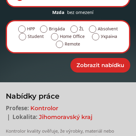
Mzda
bez omezení
HPP
Brigáda
ŽL
Absolvent
Student
Home Office
Україна
Remote
Nabídky práce
Profese:
Kontrolor
Lokalita:
Jihomoravský kraj
Kontrolor kvality ověřuje, že výrobky, materiál nebo