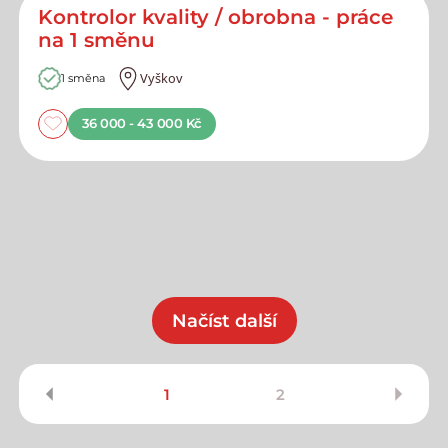
Kontrolor kvality / obrobna - práce
na 1 směnu
Vyškov
1 směna
36 000 - 43 000 Kč
Načíst další
1
2