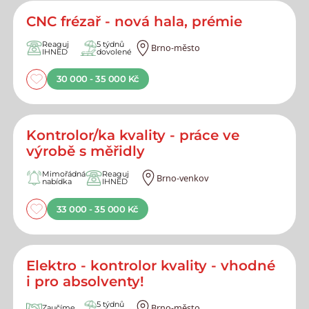
CNC frézař - nová hala, prémie
Reaguj
5 týdnů
Brno-město
IHNED
dovolené
30 000 - 35 000 Kč
Kontrolor/ka kvality - práce ve
výrobě s měřidly
Mimořádná
Reaguj
Brno-venkov
nabídka
IHNED
33 000 - 35 000 Kč
Elektro - kontrolor kvality - vhodné
i pro absolventy!
5 týdnů
Brno-město
Zaučíme