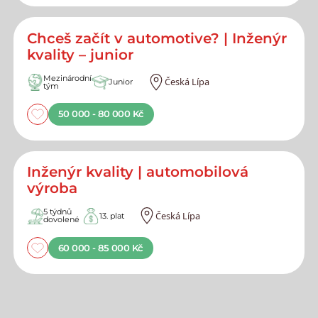
Chceš začít v automotive? | Inženýr
kvality – junior
Mezinárodní
Česká Lípa
Junior
tým
50 000 - 80 000 Kč
Inženýr kvality | automobilová
výroba
5 týdnů
Česká Lípa
13. plat
dovolené
60 000 - 85 000 Kč