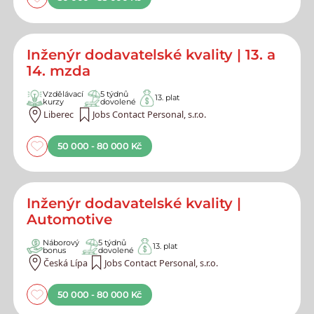
Inženýr dodavatelské kvality | 13. a
14. mzda
Vzdělávací
5 týdnů
13. plat
kurzy
dovolené
Liberec
Jobs Contact Personal, s.r.o.
50 000 - 80 000 Kč
Inženýr dodavatelské kvality |
Automotive
Náborový
5 týdnů
13. plat
bonus
dovolené
Česká Lípa
Jobs Contact Personal, s.r.o.
50 000 - 80 000 Kč