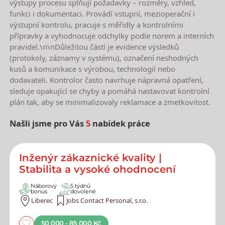
výstupy procesu splňují požadavky – rozměry, vzhled,
funkci i dokumentaci. Provádí vstupní, mezioperační i
výstupní kontrolu, pracuje s měřidly a kontrolními
přípravky a vyhodnocuje odchylky podle norem a interních
pravidel.\n\nDůležitou částí je evidence výsledků
(protokoly, záznamy v systému), označení neshodných
kusů a komunikace s výrobou, technologií nebo
dodavateli. Kontrolor často navrhuje nápravná opatření,
sleduje opakující se chyby a pomáhá nastavovat kontrolní
plán tak, aby se minimalizovaly reklamace a zmetkovitost.
Našli jsme pro Vás
5
nabídek práce
Nejnovější nabídky práce
Inženýr zákaznické kvality |
Stabilita a vysoké ohodnocení
Náborový
5 týdnů
bonus
dovolené
Liberec
Jobs Contact Personal, s.r.o.
50 000 - 85 000 Kč