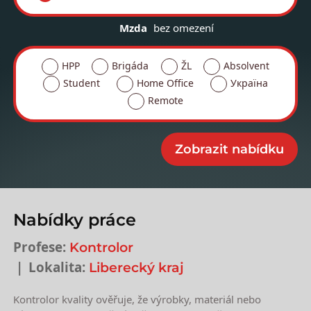
Mzda
bez omezení
HPP
Brigáda
ŽL
Absolvent
Student
Home Office
Україна
Remote
Nabídky práce
Profese:
Kontrolor
Lokalita:
Liberecký kraj
Kontrolor kvality ověřuje, že výrobky, materiál nebo