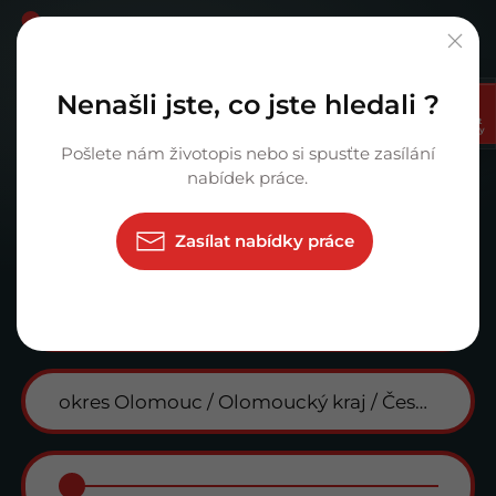
Nenašli jste, co jste hledali ?
Vyberte si Vaši prima kariéru.
Zasílat
nabídky
Pošlete nám životopis nebo si spusťte zasílání
nabídek práce.
×
Konzultant
Zasílat nabídky práce