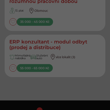
rozumnou pracovní dobou
Olomouc
13. plat
35 000 - 45 000 Kč
ERP konzultant - modul odbyt
(prodej a distribuce)
Mimořádná
Služební
více lokalit (3)
nabídka
auto
55 000 - 65 000 Kč