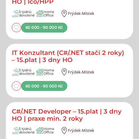
HO | Ičo/HPP
5 týdnů
Home
Frýdek-Místek
dovolené
Office
60 000 - 90 000 Kč
IT Konzultant (C#/.NET stačí 2 roky)
– 15.plat | 3 dny HO
5 týdnů
Home
Frýdek-Místek
dovolené
Office
60 000 - 90 000 Kč
C#/.NET Developer – 15.plat | 3 dny
HO | praxe min. 2 roky
5 týdnů
Home
Frýdek-Místek
dovolené
Office