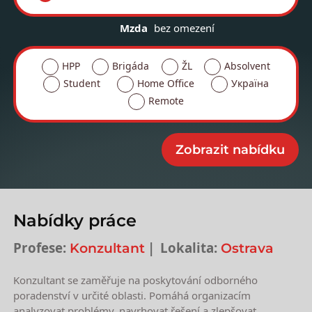
Mzda
bez omezení
HPP
Brigáda
ŽL
Absolvent
Student
Home Office
Україна
Remote
Nabídky práce
Profese:
Lokalita:
Konzultant
Ostrava
Konzultant se zaměřuje na poskytování odborného
poradenství v určité oblasti. Pomáhá organizacím
analyzovat problémy, navrhovat řešení a zlepšovat