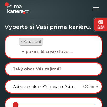
Vyberte si Vaši prima kariéru.
Zasílat
nabídky
×
Konzultant
+50 km