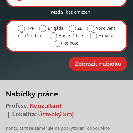
Mzda
bez omezení
HPP
Brigáda
ŽL
Absolvent
Student
Home Office
Україна
Remote
Nabídky práce
Profese:
Konzultant
Lokalita:
Ústecký kraj
Konzultant se zaměřuje na poskytování odborného