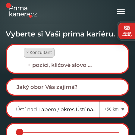
Vyberte si Vaši prima kariéru.
Zasílat
nabídky
×
Konzultant
+50 km