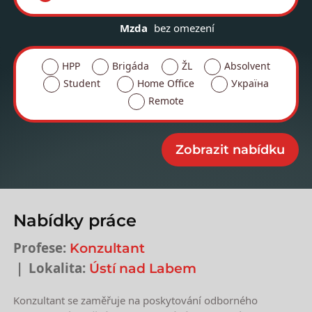
Mzda
bez omezení
HPP
Brigáda
ŽL
Absolvent
Student
Home Office
Україна
Remote
Nabídky práce
Profese:
Konzultant
Lokalita:
Ústí nad Labem
Konzultant se zaměřuje na poskytování odborného