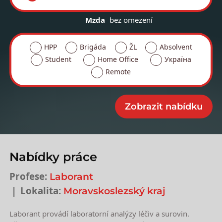
Mzda
bez omezení
HPP
Brigáda
ŽL
Absolvent
Student
Home Office
Україна
Remote
Nabídky práce
Profese:
Laborant
Lokalita:
Moravskoslezský kraj
Laborant provádí laboratorní analýzy léčiv a surovin.