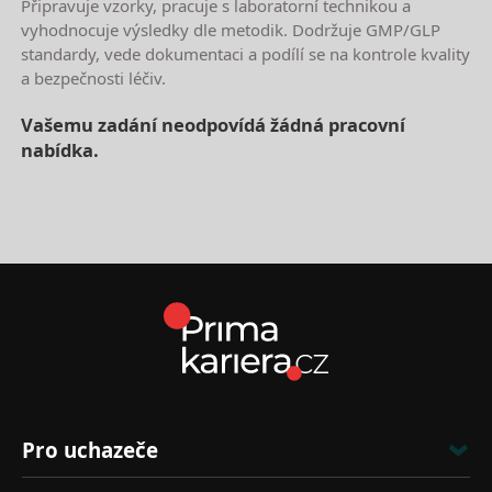
Připravuje vzorky, pracuje s laboratorní technikou a
vyhodnocuje výsledky dle metodik. Dodržuje GMP/GLP
standardy, vede dokumentaci a podílí se na kontrole kvality
a bezpečnosti léčiv.
Vašemu zadání neodpovídá žádná pracovní
nabídka.
Nejnovější nabídky práce
Pro uchazeče