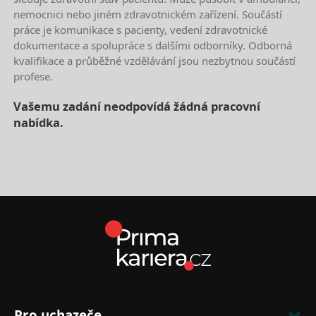
nemocnici nebo jiném zdravotnickém zařízení. Součástí
práce je komunikace s pacienty, vedení zdravotnické
dokumentace a spolupráce s dalšími odborníky. Odborná
kvalifikace a průběžné vzdělávání jsou nezbytnou součástí
profese.
Vašemu zadání neodpovídá žádná pracovní
nabídka.
Nejnovější nabídky práce
Pro uchazeče