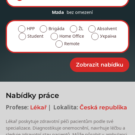
Mzda
bez omezení
HPP
Brigáda
ŽL
Absolvent
Student
Home Office
Україна
Remote
Nabídky práce
Profese:
Lokalita:
Lékař
Česká republika
Lékař poskytuje zdravotní péči pacientům podle své
specializace. Diagnostikuje onemocnění, navrhuje léčbu a
sleduje zdravotní stav pacientů. Může působit v ambulanci,