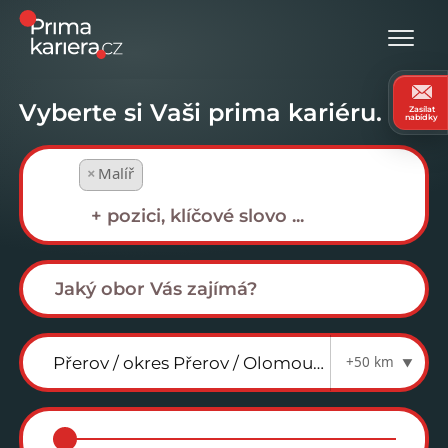
Vyberte si Vaši prima kariéru.
Zasílat
nabídky
×
Malíř
+50 km