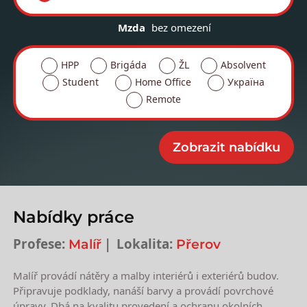
Mzda
bez omezení
HPP
Brigáda
ŽL
Absolvent
Student
Home Office
Україна
Remote
Nabídky práce
Profese:
Lokalita:
Malíř
Přerov
Malíř provádí nátěry a malby interiérů i exteriérů budov.
Připravuje podklady, nanáší barvy a provádí povrchové
úpravy. Dbá na kvalitu provedení a ochranu okolních