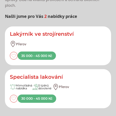
ploch.
Našli jsme pro Vás
2
nabídky práce
Nejnovější nabídky práce
Lakýrník ve strojírenství
Přerov
35 000 - 45 000 Kč
Specialista lakování
Mimořádná
5 týdnů
Přerov
nabídka
dovolené
30 000 - 45 000 Kč