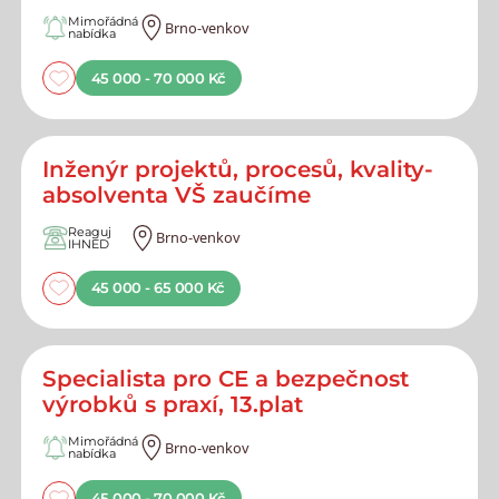
Mimořádná
Brno-venkov
nabídka
45 000 - 70 000 Kč
Inženýr projektů, procesů, kvality-
absolventa VŠ zaučíme
Reaguj
Brno-venkov
IHNED
45 000 - 65 000 Kč
Specialista pro CE a bezpečnost
výrobků s praxí, 13.plat
Mimořádná
Brno-venkov
nabídka
45 000 - 70 000 Kč