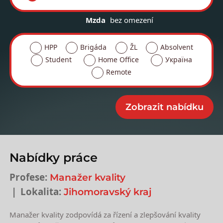
Mzda
bez omezení
HPP
Brigáda
ŽL
Absolvent
Student
Home Office
Україна
Remote
Nabídky práce
Profese:
Manažer kvality
Lokalita:
Jihomoravský kraj
Manažer kvality zodpovídá za řízení a zlepšování kvality