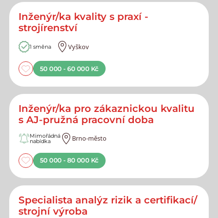
Inženýr/ka kvality s praxí -
strojírenství
Vyškov
1 směna
50 000 - 60 000 Kč
Inženýr/ka pro zákaznickou kvalitu
s AJ-pružná pracovní doba
Mimořádná
Brno-město
nabídka
50 000 - 80 000 Kč
Specialista analýz rizik a certifikací/
strojní výroba