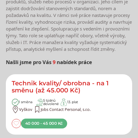
produktů, služeb nebo procesů v organizaci. Jeho cílem je
zajistit dodržování stanovených standardů, norem a
požadavků na kvalitu. V rámci své práce nastavuje procesy
řízení kvality, vyhodnocuje rizika, provádí audity a navrhuje
opatření ke zlepšení. Spolupracuje s vedením i provozními
týmy. Tato role se uplatňuje napříč obory, včetně výroby,
služeb i IT. Práce manažera kvality vyžaduje systematický
přístup, analytické myšlení a schopnost řídit změny.
Našli jsme pro Vás
9
nabídek práce
Nejnovější nabídky práce
Technik kvality/ obrobna - na 1
směnu (až 45.000 Kč)
5 týdnů
1 směna
13. plat
dovolené
Vyškov
Jobs Contact Personal, s.r.o.
40 000 - 45 000 Kč