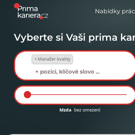
Nabídky prá
Vyberte si Vaši prima kar
×
Manažer kvality
Mzda
bez omezení