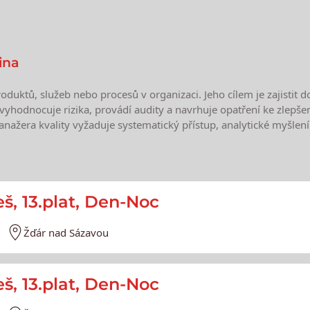
ina
produktů, služeb nebo procesů v organizaci. Jeho cílem je zajist
, vyhodnocuje rizika, provádí audity a navrhuje opatření ke zlepš
manažera kvality vyžaduje systematický přístup, analytické myšlení
e
eš, 13.plat, Den-Noc
Žďár nad Sázavou
eš, 13.plat, Den-Noc