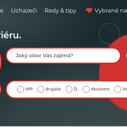
ce
Uchazeči
Rady & tipy
Vybrané na
iéru.
HPP
Brigáda
ŽL
Absolvent
St