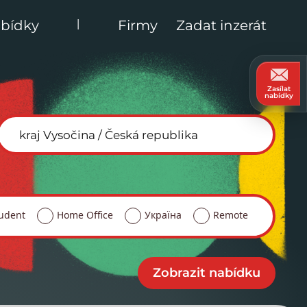
|
bídky
Firmy
Zadat inzerát
Zasílat
nabídky
udent
Home Office
Україна
Remote