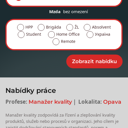
Mzda
bez omezení
HPP
Brigáda
ŽL
Absolvent
Student
Home Office
Україна
Remote
Nabídky práce
Profese:
Lokalita:
Manažer kvality
Opava
Manažer kvality zodpovídá za řízení a zlepšování kvality
produktů, služeb nebo procesů v organizaci. Jeho cílem je
zajistit dodržování stanovených standardů, norem a