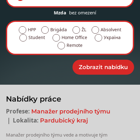
Mzda
bez omezení
HPP
Brigáda
ŽL
Absolvent
Student
Home Office
Україна
Remote
Nabídky práce
Profese:
Manažer prodejního týmu
Lokalita:
Pardubický kraj
Manažer prodejního týmu vede a motivuje tým