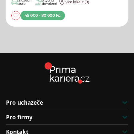
Služební
5 týdnů
více lokalit (3)
auto
dovolené
45 000 - 80 000 Kč
Pro uchazeče
Pro firmy
Kontakt