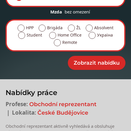
Mzda
bez omezení
HPP
Brigáda
ŽL
Absolvent
Student
Home Office
Україна
Remote
Nabídky práce
Profese:
Obchodní reprezentant
Lokalita:
České Budějovice
Obchodní reprezentant aktivně vyhledává a obsluhuje