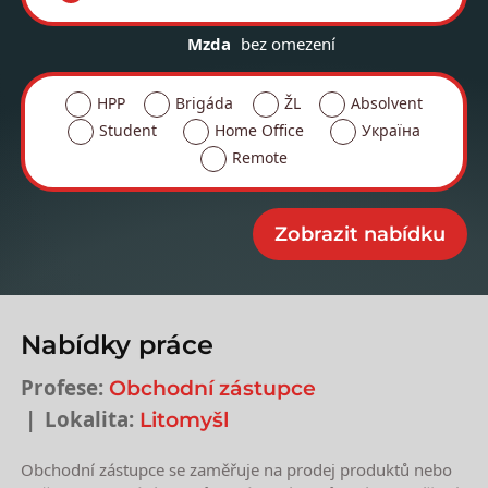
Mzda
bez omezení
HPP
Brigáda
ŽL
Absolvent
Student
Home Office
Україна
Remote
Nabídky práce
Profese:
Obchodní zástupce
Lokalita:
Litomyšl
Obchodní zástupce se zaměřuje na prodej produktů nebo