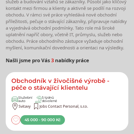
služeb a budování vztahů se zákazníky. Působí jako klíčový
kontakt mezi firmou a klienty a aktivně se podílí na rozvoji
obchodu. V rámci své práce vyhledává nové obchodní
příležitosti, pečuje o stávající zákazníky, připravuje nabídky
a vyjednává obchodní podmínky. Tato role má široké
uplatnění napříč obory, včetně IT, průmyslu, služeb nebo
obchodu. Práce obchodního zástupce vyžaduje obchodní
myšlení, komunikační dovednosti a orientaci na výsledky.
Našli jsme pro Vás
3
nabídky práce
Nejnovější nabídky práce
Obchodník v živočišné výrobě -
péče o stávající klientelu
Služební
5 týdnů
auto
dovolené
Svitavy
Jobs Contact Personal, s.r.o.
45 000 - 90 000 Kč