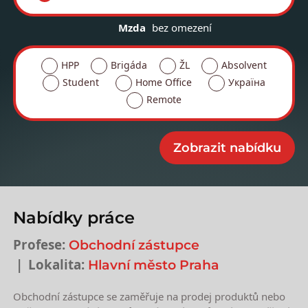
Mzda
bez omezení
HPP
Brigáda
ŽL
Absolvent
Student
Home Office
Україна
Remote
Nabídky práce
Profese:
Obchodní zástupce
Lokalita:
Hlavní město Praha
Obchodní zástupce se zaměřuje na prodej produktů nebo