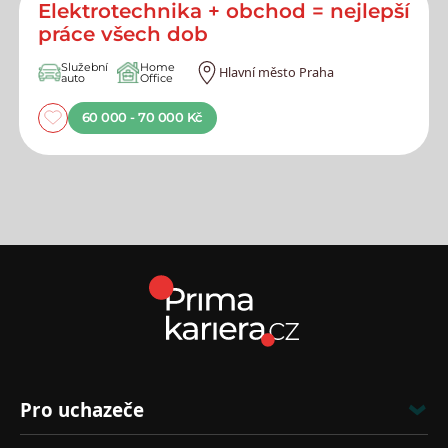
Elektrotechnika + obchod = nejlepší
práce všech dob
Služební
Home
Hlavní město Praha
auto
Office
60 000 - 70 000 Kč
Pro uchazeče