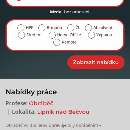
Mzda
bez omezení
HPP
Brigáda
ŽL
Absolvent
Student
Home Office
Україна
Remote
Nabídky práce
Profese:
Obráběč
Lokalita:
Lipník nad Bečvou
Obráběč vyrábí nebo upravuje díly obráběním –