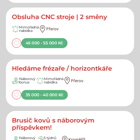
Obsluha CNC stroje | 2 směny
Mimořádná
Přerov
nabídka
45 000 - 55 000 Kč
Hledáme frézaře / horizontkáře
Náborový
Mimořádná
Přerov
bonus
nabídka
35 000 - 40 000 Kč
Brusič kovů s náborovým
příspěvkem!
Náborový
5 týdnů
Kroměříž