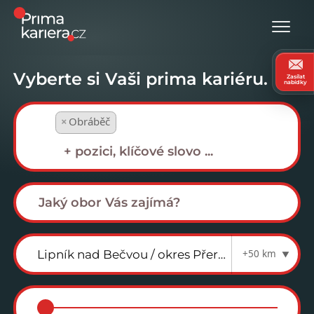
Vyberte si Vaši prima kariéru.
Zasílat
nabídky
×
Obráběč
+50 km