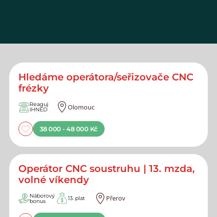
Hledáme operátora/seřizovače CNC
frézky
Reaguj
Olomouc
IHNED
38 000 - 48 000 Kč
Operátor CNC soustruhu | 13. mzda,
volné víkendy
Náborový
Přerov
13. plat
bonus