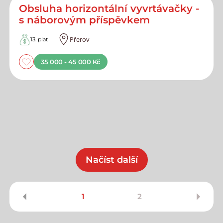
Obsluha horizontální vyvrtávačky -
s náborovým příspěvkem
Přerov
13. plat
35 000 - 45 000 Kč
Načíst další
1
2