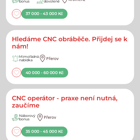
bonus
dovolené
37 000 - 43 000 Kč
Hledáme CNC obráběče. Přijdej se k
nám!
Mimořádná
Přerov
nabídka
40 000 - 60 000 Kč
CNC operátor - praxe není nutná,
zaučíme
Náborový
Přerov
bonus
35 000 - 45 000 Kč