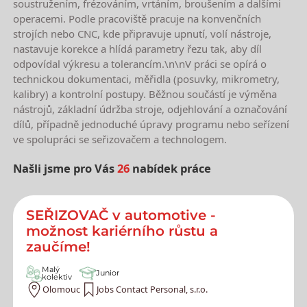
soustružením, frézováním, vrtáním, broušením a dalšími
operacemi. Podle pracoviště pracuje na konvenčních
strojích nebo CNC, kde připravuje upnutí, volí nástroje,
nastavuje korekce a hlídá parametry řezu tak, aby díl
odpovídal výkresu a tolerancím.\n\nV práci se opírá o
technickou dokumentaci, měřidla (posuvky, mikrometry,
kalibry) a kontrolní postupy. Běžnou součástí je výměna
nástrojů, základní údržba stroje, odjehlování a označování
dílů, případně jednoduché úpravy programu nebo seřízení
ve spolupráci se seřizovačem a technologem.
Našli jsme pro Vás
26
nabídek práce
Nejnovější nabídky práce
SEŘIZOVAČ v automotive -
možnost kariérního růstu a
zaučíme!
Malý
Junior
kolektiv
Olomouc
Jobs Contact Personal, s.r.o.